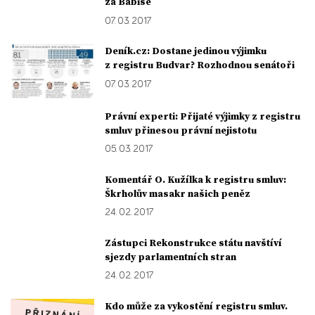
za Babiše
07. 03. 2017
Deník.cz: Dostane jedinou výjimku
z registru Budvar? Rozhodnou senátoři
07. 03. 2017
Právní experti: Přijaté výjimky z registru
smluv přinesou právní nejistotu
05. 03. 2017
Komentář O. Kužílka k registru smluv:
Škrholův masakr našich peněz
24. 02. 2017
Zástupci Rekonstrukce státu navštíví
sjezdy parlamentních stran
24. 02. 2017
Kdo může za vykostění registru smluv.