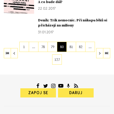
A co bude dál?
22. 02. 2017
Deník: Trik nemocnic. Při nákupu léků si
přicházejí na miliony
31. 01. 2017
1
…
78
79
80
81
82
…
127
ZAPOJ SE
DARUJ