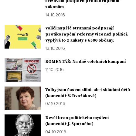
avizovala podporu protikorupčním
zákonům
14. 10. 2016
Voliči napříč stranami podporují
protikorupční reformy více než politici.
Vyplývá to z ankety s 6500 občany.
12. 10. 2016
KOMENTÁŘ: Na dně volebních kampaní
11. 10. 2016
Volby jsou časem slibů, ale i skládání účtů
(komentář V. Dvořákové)
07. 10. 2016
Devět bran politického myšlení
(komentář J. Spurného)
04. 10. 2016