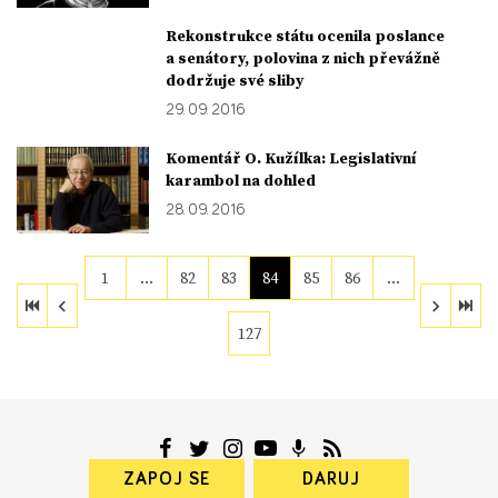
Rekonstrukce státu ocenila poslance
a senátory, polovina z nich převážně
dodržuje své sliby
29. 09. 2016
Komentář O. Kužílka: Legislativní
karambol na dohled
28. 09. 2016
1
…
82
83
84
85
86
…
127
ZAPOJ SE
DARUJ