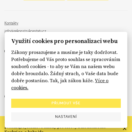
Kontakty
info@rekonstrukcestatu.cz
Návrh a vývoj:
Sinfin
, ilustrace:
Patrik Antczak
Využití cookies pro personalizaci webu
Zákony prosazujeme a musíme je taky dodržovat.
Potřebujeme od Vás proto souhlas se zpracováním
souborů cookies - to aby se Vám na našem webu
sinfin.digital
dobře brouzdalo. Žádný strach, o Vaše data bude
dobře postaráno. Tak, jak zákon káže.
Více o
cookies.
PŘIJMOUT VŠE
NASTAVENÍ
Rekonstrukce státu končí. Její členské organizace však dál
prosazují systémové změny pro férový a moderní stát.