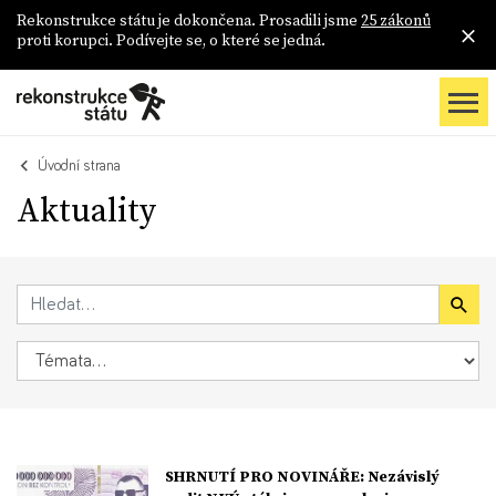
Rekonstrukce státu je dokončena. Prosadili jsme
25 zákonů
proti korupci. Podívejte se, o které se jedná.
Úvodní strana
Aktuality
SHRNUTÍ PRO NOVINÁŘE: Nezávislý