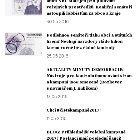
audit NKÚ stále jen pro polovinu
veřejných prostředků. Koaliční senátoři
ustoupili lobbistům za obce a kraje
30. 05. 2016
Podlehnou senátoři tlaku obcí a státních
firem? Nechají navzdory vládě bilion
korun ročně bez řádné kontroly
25. 05. 2016
AKTUALITY MINUTY DEMOKRACIE:
Nástroje pro kontrolu financování stran
a kampaní jsou omezené (Rozhovor
s novinářem J. Kubíkem)
13. 05. 2016
Chci #čistékampaně2017!
11. 05. 2016
BLOG: Průhlednější volební kampaně
2017? Poslanci mají poslední šanci!