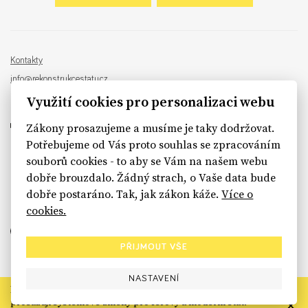
Kontakty
info@rekonstrukcestatu.cz
Návrh a vývoj:
Sinfin
, ilustrace:
Patrik Antczak
Využití cookies pro personalizaci webu
Zákony prosazujeme a musíme je taky dodržovat.
Potřebujeme od Vás proto souhlas se zpracováním
souborů cookies - to aby se Vám na našem webu
sinfin.digital
dobře brouzdalo. Žádný strach, o Vaše data bude
dobře postaráno. Tak, jak zákon káže.
Více o
cookies.
PŘIJMOUT VŠE
NASTAVENÍ
Rekonstrukce státu končí. Její členské organizace však dál
prosazují systémové změny pro férový a moderní stát.