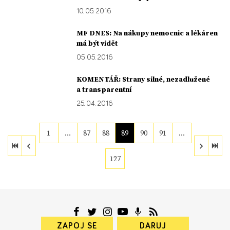
10. 05. 2016
MF DNES: Na nákupy nemocnic a lékáren
má být vidět
05. 05. 2016
KOMENTÁŘ: Strany silné, nezadlužené
a transparentní
25. 04. 2016
1
…
87
88
89
90
91
…
127
ZAPOJ SE
DARUJ