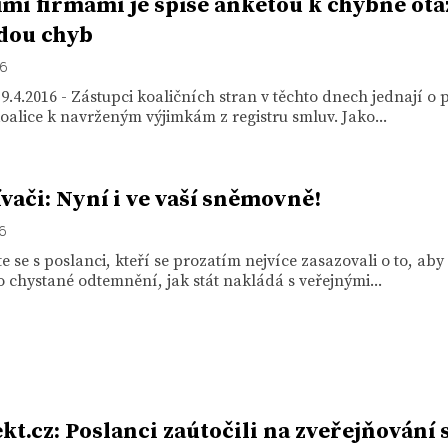
ími firmami je spíše anketou k chybné otá
adou chyb
16
9.4.2016 - Zástupci koaličních stran v těchto dnech jednají o p
oalice k navrženým výjimkám z registru smluv. Jako...
vači: Nyní i ve vaší sněmovně!
16
 se s poslanci, kteří se prozatím nejvíce zasazovali o to, aby
chystané odtemnění, jak stát nakládá s veřejnými...
kt.cz: Poslanci zaútočili na zveřejňování