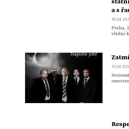
státn
a s ř
19. 04. 20
Praha, 1
vládní k
Zatmí
13. 04. 20
Seznamte
omezeno 
Respe