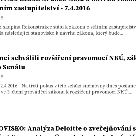
tním zastupitelství - 7.4.2016
16
 skupina Rekonstrukce státu k zákonu o státním zastupitelstv
la následující stanovisko k návrhu zákona, který bude...
nci schválili rozšíření pravomocí NKÚ, z
o Senátu
16
2.4.2016 - Na třetí pokus v této schůzi sněmovny dnes poslanc
i ve 3. čtení prováděcí zákonu k rozšíření pravomocí NKÚ....
VISKO: Analýza Deloitte o zveřejňování 