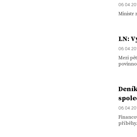
06. 04. 20
Ministr 
LN: V
06. 04. 20
Mezi pět
povinnos
Deník
spole
06. 04. 20
Financov
příběhy.