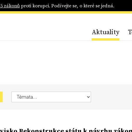
25 zákonů
proti korupci. Podívejte se, o které se jedná.
Aktuality
T
visko Rekonstrukce státu k návrhu záko