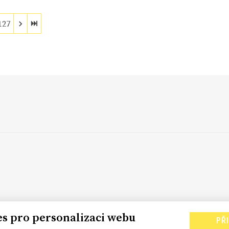
127
es pro personalizaci webu
PŘ