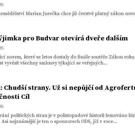
16
zemědělství Marian Jurečka chce již čerstvě platný zákon nove
ýjimka pro Budvar otevírá dveře dalším
16
icí norem, které se letos dostaly do finále soutěže Zákon roku, 
t vyvěsit všechny smlouvy týkající se veřejných...
: Chudší strany. Už si nepůjčí od Agrofert
čnosti Cíl
16
ání politických stran je v polistopadové historii lemováno bi
 Asi nejznámější je ten o sponzorech ODS, jíž v roce...