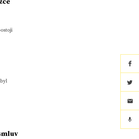
zce
ostoji
 byl
 smluv