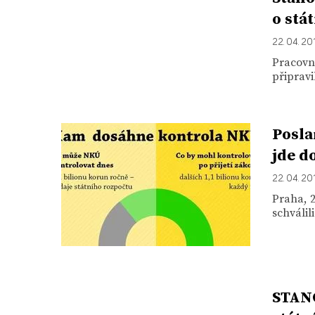
o stá
22. 04. 20
Pracovní
připravi
Posla
jde d
22. 04. 20
Praha, 2
schválil
STANO