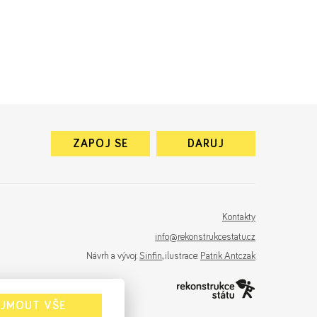
ZAPOJ SE
DARUJ
Kontakty
info@rekonstrukcestatu.cz
Návrh a vývoj:
Sinfin
, ilustrace:
Patrik Antczak
IJMOUT VŠE