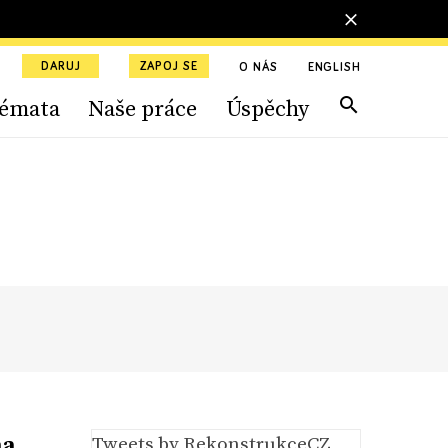
DARUJ
ZAPOJ SE
O NÁS
ENGLISH
émata
Naše práce
Úspěchy
na
Tweets by RekonstrukceCZ