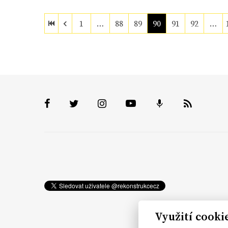
1
…
88
89
90
91
92
…
Využití cooki