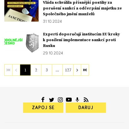
Vláda schválila přísnější postihy za
porušení sankcí a odčerpání majetku ze
Společného jmění manželů
31. 10. 2024
Experti doporučují institucím EU kroky
k posílení implementace sankcí proti
Rusku
29. 10. 2024
1
2
3
…
127
ZAPOJ SE
DARUJ