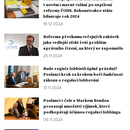
v novém i marné volání po uspíšení
reformy ÚOHS. Rekonstrukce státu
bilancuje rok 2024
18. 12. 2024
Reforma přezkumu veřejných zakázek
jako vedlejší efekt řeší problém
správního řízení, na který se zapomnělo
25. 11. 2024
Bude registr lobbistů úplně prázdný?
Poslanci krok za krokem boří funkčnost
zákona o regulaci lobbování
13. 11. 2024
Poslanci v čele s Markem Bendou
prosazují množství výjimek, které
podkopávají účinnou regulaci lobbingu
06. 11. 2024