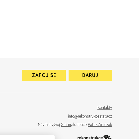
ZAPOJ SE
DARUJ
Kontakty
info@rekonstrukcestatu.cz
Návrh a vývoj:
Sinfin
, ilustrace:
Patrik Antczak