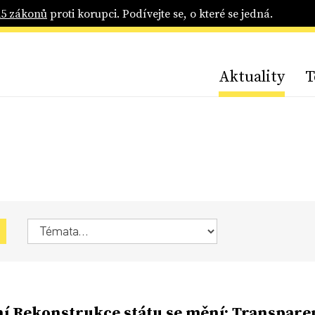
25 zákonů
proti korupci. Podívejte se, o které se jedná.
Aktuality
T
í Rekonstrukce státu se mění; Transpar