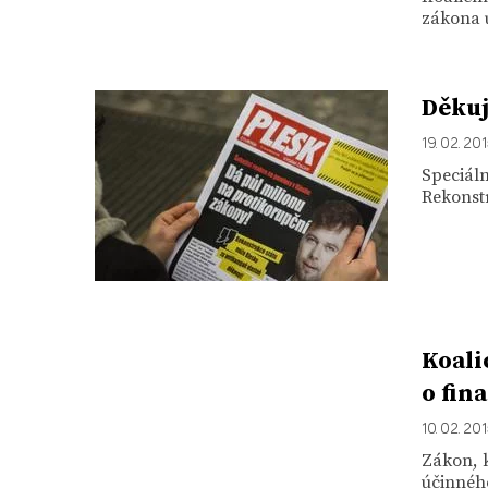
zákona u
Děkuj
19. 02. 20
Speciál
Rekonstr
Koali
o fin
10. 02. 20
Zákon, k
účinného