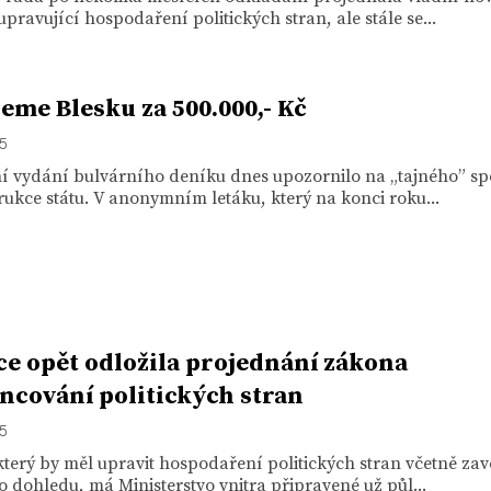
pravující hospodaření politických stran, ale stále se...
eme Blesku za 500.000,- Kč
15
ní vydání bulvárního deníku dnes upozornilo na „tajného” s
ukce státu. V anonymním letáku, který na konci roku...
ce opět odložila projednání zákona
ancování politických stran
15
terý by měl upravit hospodaření politických stran včetně za
 dohledu, má Ministerstvo vnitra připravené už půl...