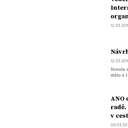
Inter
organ
12. 03. 20
Návrh
12. 03. 20
Novela z
státu a 
ANO c
radě.
v ces
09. 03. 20