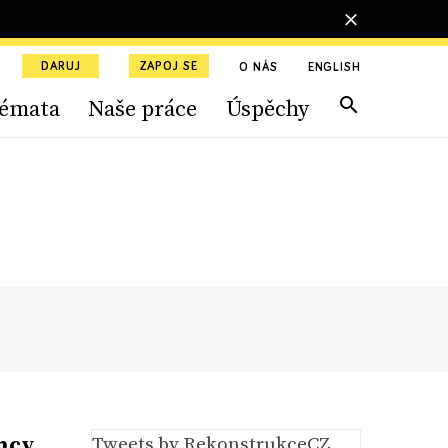
DARUJ
ZAPOJ SE
O NÁS
ENGLISH
émata
Naše práce
Úspěchy
ency
Tweets by RekonstrukceCZ