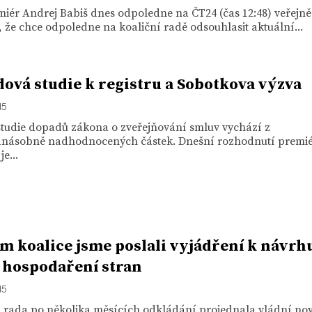
iér Andrej Babiš dnes odpoledne na ČT24 (čas 12:48) veřejně
 že chce odpoledne na koaliční radě odsouhlasit aktuální...
ová studie k registru a Sobotkova výzva
15
studie dopadů zákona o zveřejňování smluv vychází z
anásobně nadhodnocených částek. Dnešní rozhodnutí premi
e...
m koalice jsme poslali vyjádření k návrh
hospodaření stran
15
í rada po několika měsících odkládání projednala vládní no