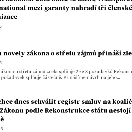
national mezi garanty nahradí tři člensk
izace
15
 novely zákona o střetu zájmů přináší zl
15
ákona o střetu zájmů zcela splňuje 2 ze 3 požadavků Rekonst
1 požadavek splňuje částečně. Přinášíme návrh na jeho...
hce dnes schválit registr smluv na koalič
 Zákonu podle Rekonstrukce státu nestojí
tě
15