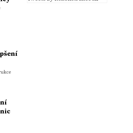
é
epšení
rukce
ní
 nic