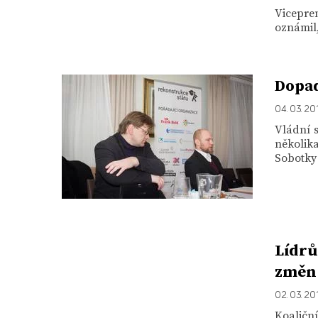
Viceprem
oznámil,
Dopad
04. 03. 20
Vládní 
několik
Sobotky j
Lídrů
změn 
02. 03. 20
Koaličn