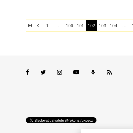
1
…
100
101
102
103
104
…