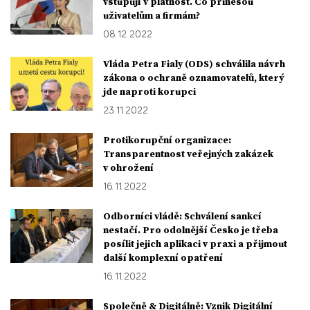
vstupují v platnost. Co přinesou
uživatelům a firmám?
08. 12. 2022
Vláda Petra Fialy (ODS) schválila návrh
zákona o ochraně oznamovatelů, který
jde naproti korupci
23. 11. 2022
Protikorupční organizace:
Transparentnost veřejných zakázek
v ohrožení
16. 11. 2022
Odborníci vládě: Schválení sankcí
nestačí. Pro odolnější Česko je třeba
posílit jejich aplikaci v praxi a přijmout
další komplexní opatření
16. 11. 2022
Společně & Digitálně: Vznik Digitální