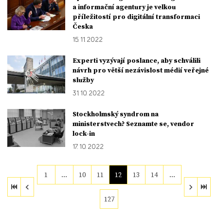
a informační agentury je velkou
příležitostí pro digitální transformaci
Česka
15. 11. 2022
Experti vyzývají poslance, aby schválili
návrh pro větší nezávislost médií veřejné
služby
31. 10. 2022
Stockholmský syndrom na
ministerstvech? Seznamte se, vendor
lock-in
17. 10. 2022
1
…
10
11
12
13
14
…
127