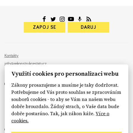
ZAPOJ SE
DARUJ
Kontakty
info@rekonstrukcestatu.cz
Návrh a vývoj:
Sinfin
, ilustrace:
Patrik Antczak
Využití cookies pro personalizaci webu
Zákony prosazujeme a musíme je taky dodržovat.
Potřebujeme od Vás proto souhlas se zpracováním
souborů cookies - to aby se Vám na našem webu
sinfin.digital
dobře brouzdalo. Žádný strach, o Vaše data bude
dobře postaráno. Tak, jak zákon káže.
Více o
cookies.