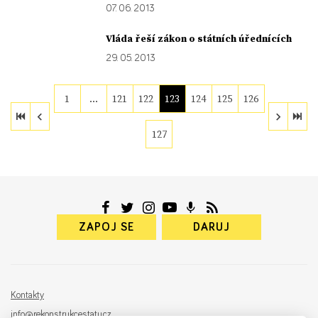
07. 06. 2013
Vláda řeší zákon o státních úřednících
29. 05. 2013
1
…
121
122
123
124
125
126
127
ZAPOJ SE
DARUJ
Kontakty
info@rekonstrukcestatu.cz