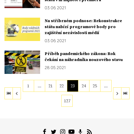
03. 06. 2021
Na stříbrném podnose: Rekonstrukce
státu nabízí programové body pro
zajištění nezávislosti médií
03. 06. 2021
Příběh pandemického zákona: Rok
čekání na náhradníka nouzového stavu
28. 05. 2021
1
…
21
22
23
24
25
…
127