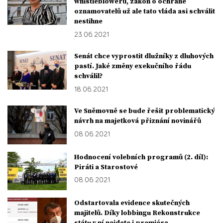
whistleblowerů, zákon o ochraně
oznamovatelů už ale tato vláda asi schválit
nestihne
23. 06. 2021
Senát chce vyprostit dlužníky z dluhových
pastí. Jaké změny exekučního řádu
schválil?
18. 06. 2021
Ve Sněmovně se bude řešit problematický
návrh na majetková přiznání novinářů
08. 06. 2021
Hodnocení volebních programů (2. díl):
Piráti a Starostové
08. 06. 2021
Odstartovala evidence skutečných
majitelů. Díky lobbingu Rekonstrukce
státu v ní najdete i premiéra