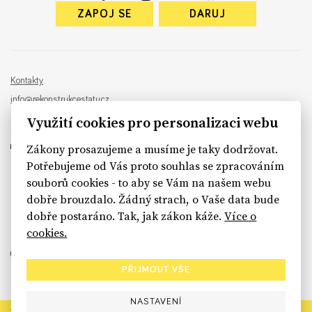
ZAPOJ SE
DARUJ
Kontakty
info@rekonstrukcestatu.cz
Návrh a vývoj:
Sinfin
, ilustrace:
Patrik Antczak
Využití cookies pro personalizaci webu
Zákony prosazujeme a musíme je taky dodržovat.
Potřebujeme od Vás proto souhlas se zpracováním
souborů cookies - to aby se Vám na našem webu
sinfin.digital
dobře brouzdalo. Žádný strach, o Vaše data bude
dobře postaráno. Tak, jak zákon káže.
Více o
cookies.
PŘIJMOUT VŠE
NASTAVENÍ