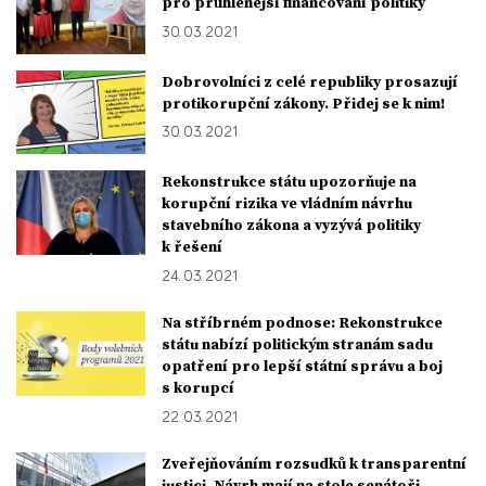
pro průhlenější financování politiky
30. 03. 2021
Dobrovolníci z celé republiky prosazují
protikorupční zákony. Přidej se k nim!
30. 03. 2021
Rekonstrukce státu upozorňuje na
korupční rizika ve vládním návrhu
stavebního zákona a vyzývá politiky
k řešení
24. 03. 2021
Na stříbrném podnose: Rekonstrukce
státu nabízí politickým stranám sadu
opatření pro lepší státní správu a boj
s korupcí
22. 03. 2021
Zveřejňováním rozsudků k transparentní
justici. Návrh mají na stole senátoři