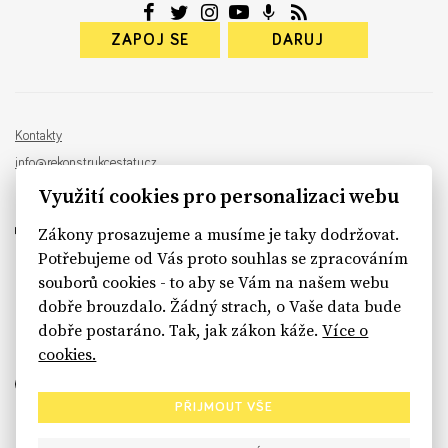
ZAPOJ SE
DARUJ
Kontakty
info@rekonstrukcestatu.cz
Návrh a vývoj:
Sinfin
, ilustrace:
Patrik Antczak
Využití cookies pro personalizaci webu
Zákony prosazujeme a musíme je taky dodržovat.
Potřebujeme od Vás proto souhlas se zpracováním
souborů cookies - to aby se Vám na našem webu
sinfin.digital
dobře brouzdalo. Žádný strach, o Vaše data bude
dobře postaráno. Tak, jak zákon káže.
Více o
cookies.
PŘIJMOUT VŠE