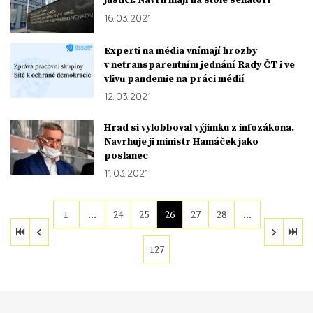
16. 03. 2021
Experti na média vnímají hrozby
v netransparentním jednání Rady ČT i ve
vlivu pandemie na práci médií
12. 03. 2021
Hrad si vylobboval výjimku z infozákona.
Navrhuje ji ministr Hamáček jako
poslanec
11. 03. 2021
1
…
24
25
26
27
28
…
127