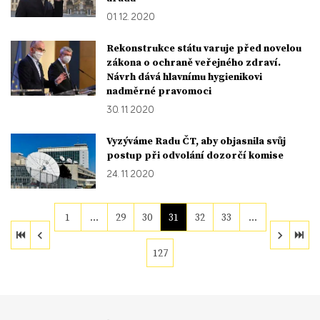
01. 12. 2020
Rekonstrukce státu varuje před novelou
zákona o ochraně veřejného zdraví.
Návrh dává hlavnímu hygienikovi
nadměrné pravomoci
30. 11. 2020
Vyzýváme Radu ČT, aby objasnila svůj
postup při odvolání dozorčí komise
24. 11. 2020
1
…
29
30
31
32
33
…
127