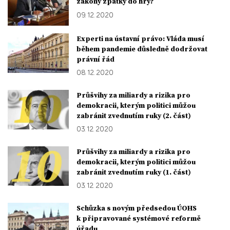
zákony zpátky do hry?
09. 12. 2020
Experti na ústavní právo: Vláda musí
během pandemie důsledně dodržovat
právní řád
08. 12. 2020
Průšvihy za miliardy a rizika pro
demokracii, kterým politici můžou
zabránit zvednutím ruky (2. část)
03. 12. 2020
Průšvihy za miliardy a rizika pro
demokracii, kterým politici můžou
zabránit zvednutím ruky (1. část)
03. 12. 2020
Schůzka s novým předsedou ÚOHS
k připravované systémové reformě
úřadu