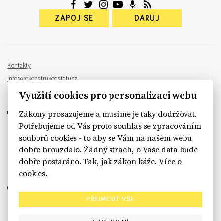
ZAPOJ SE
DARUJ
Kontakty
info@rekonstrukcestatu.cz
Návrh a vývoj:
Sinfin
, ilustrace:
Patrik Antczak
Využití cookies pro personalizaci webu
Zákony prosazujeme a musíme je taky dodržovat.
Potřebujeme od Vás proto souhlas se zpracováním
souborů cookies - to aby se Vám na našem webu
sinfin.digital
dobře brouzdalo. Žádný strach, o Vaše data bude
dobře postaráno. Tak, jak zákon káže.
Více o
cookies.
PŘIJMOUT VŠE