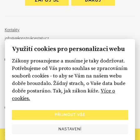
ZAPOJ SE
DARUJ
Kontakty
info@rekonstrukcestatu.cz
Návrh a vývoj:
Sinfin
, ilustrace:
Patrik Antczak
Využití cookies pro personalizaci webu
Zákony prosazujeme a musíme je taky dodržovat.
Potřebujeme od Vás proto souhlas se zpracováním
souborů cookies - to aby se Vám na našem webu
sinfin.digital
dobře brouzdalo. Žádný strach, o Vaše data bude
dobře postaráno. Tak, jak zákon káže.
Více o
cookies.
PŘIJMOUT VŠE
NASTAVENÍ
Rekonstrukce státu končí. Její členské organizace však dál
prosazují systémové změny pro férový a moderní stát.