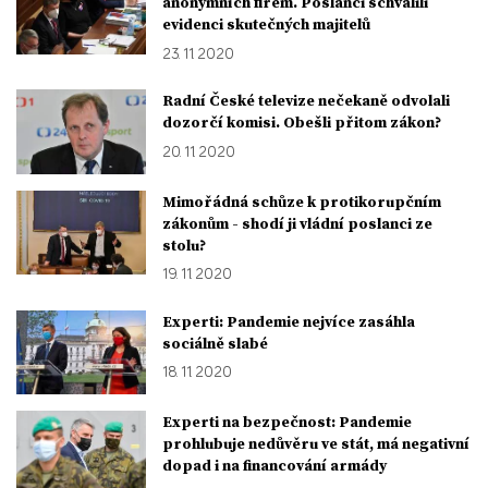
anonymních firem. Poslanci schválili
evidenci skutečných majitelů
23. 11. 2020
Radní České televize nečekaně odvolali
dozorčí komisi. Obešli přitom zákon?
20. 11. 2020
Mimořádná schůze k protikorupčním
zákonům - shodí ji vládní poslanci ze
stolu?
19. 11. 2020
Experti: Pandemie nejvíce zasáhla
sociálně slabé
18. 11. 2020
Experti na bezpečnost: Pandemie
prohlubuje nedůvěru ve stát, má negativní
dopad i na financování armády