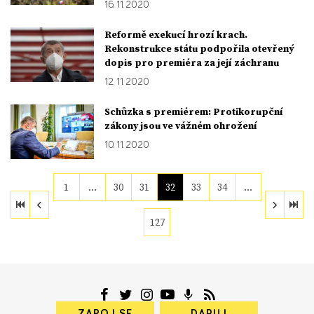
16. 11. 2020
Reformě exekucí hrozí krach.
Rekonstrukce státu podpořila otevřený
dopis pro premiéra za její záchranu
12. 11. 2020
Schůzka s premiérem: Protikorupční
zákony jsou ve vážném ohrožení
10. 11. 2020
1
…
30
31
32
33
34
…
127