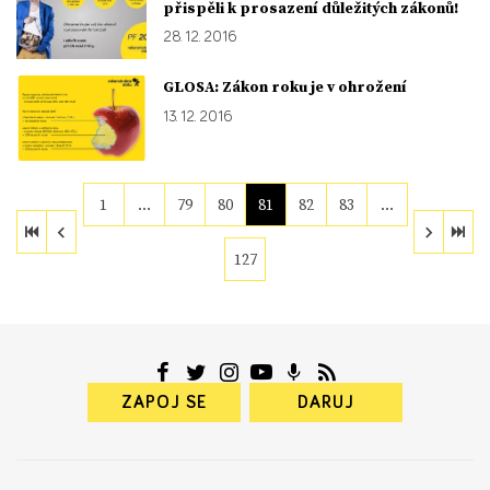
přispěli k prosazení důležitých zákonů!
28. 12. 2016
GLOSA: Zákon roku je v ohrožení
13. 12. 2016
1
…
79
80
81
82
83
…
127
ZAPOJ SE
DARUJ