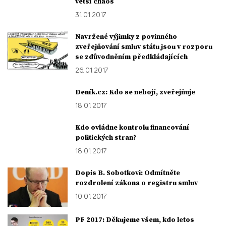
větší chaos
31. 01. 2017
Navržené výjimky z povinného
zveřejňování smluv státu jsou v rozporu
se zdůvodněním předkládajících
26. 01. 2017
Deník.cz: Kdo se nebojí, zveřejňuje
18. 01. 2017
Kdo ovládne kontrolu financování
politických stran?
18. 01. 2017
Dopis B. Sobotkovi: Odmítněte
rozdrolení zákona o registru smluv
10. 01. 2017
PF 2017: Děkujeme všem, kdo letos