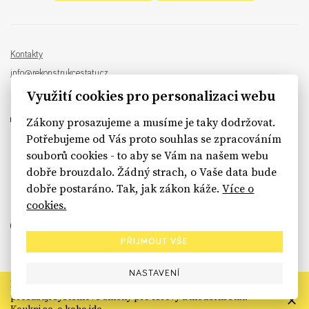
Kontakty
info@rekonstrukcestatu.cz
Návrh a vývoj:
Sinfin
, ilustrace:
Patrik Antczak
Využití cookies pro personalizaci webu
Zákony prosazujeme a musíme je taky dodržovat.
Potřebujeme od Vás proto souhlas se zpracováním
souborů cookies - to aby se Vám na našem webu
sinfin.digital
dobře brouzdalo. Žádný strach, o Vaše data bude
dobře postaráno. Tak, jak zákon káže.
Více o
cookies.
PŘIJMOUT VŠE
NASTAVENÍ
Rekonstrukce státu končí. Její členské organizace však dál
prosazují systémové změny pro férový a moderní stát.