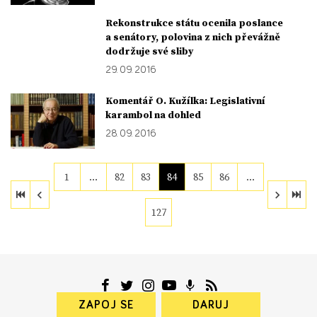
Rekonstrukce státu ocenila poslance
a senátory, polovina z nich převážně
dodržuje své sliby
29. 09. 2016
Komentář O. Kužílka: Legislativní
karambol na dohled
28. 09. 2016
1
…
82
83
84
85
86
…
127
ZAPOJ SE
DARUJ