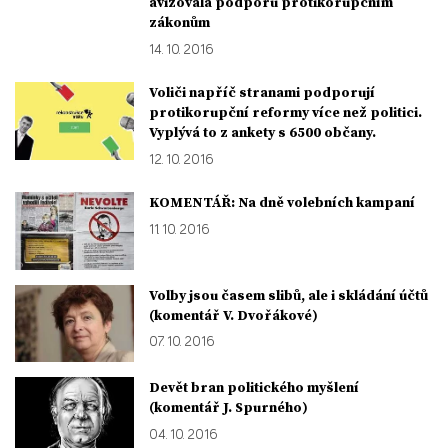
avizovala podporu protikorupčním
zákonům
14. 10. 2016
Voliči napříč stranami podporují
protikorupční reformy více než politici.
Vyplývá to z ankety s 6500 občany.
12. 10. 2016
KOMENTÁŘ: Na dně volebních kampaní
11. 10. 2016
Volby jsou časem slibů, ale i skládání účtů
(komentář V. Dvořákové)
07. 10. 2016
Devět bran politického myšlení
(komentář J. Spurného)
04. 10. 2016