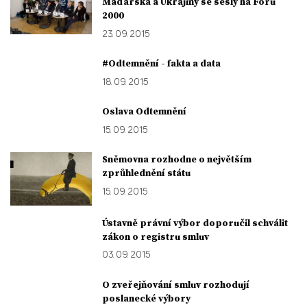
Maďarska a Ukrajiny se sešly na Foru
2000
23. 09. 2015
#Odtemnění - fakta a data
18. 09. 2015
Oslava Odtemnění
15. 09. 2015
Sněmovna rozhodne o největším
zprůhlednění státu
15. 09. 2015
Ústavně právní výbor doporučil schválit
zákon o registru smluv
03. 09. 2015
O zveřejňování smluv rozhodují
poslanecké výbory