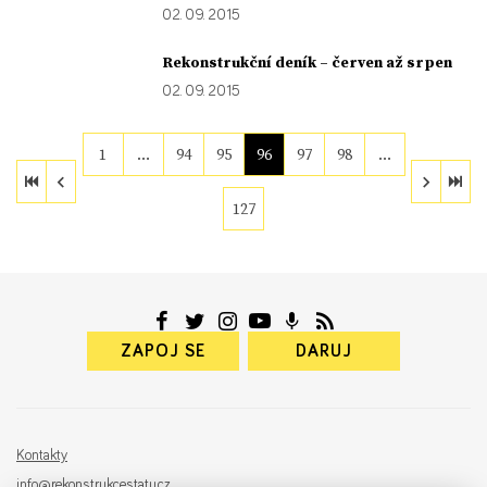
02. 09. 2015
Rekonstrukční deník – červen až srpen
02. 09. 2015
1
…
94
95
96
97
98
…
127
ZAPOJ SE
DARUJ
Kontakty
info@rekonstrukcestatu.cz