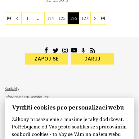
20. 03. 2013
1
…
124
125
126
127
ZAPOJ SE
DARUJ
Kontakty
info@rekonstrukcestatu.cz
Návrh a vývoj:
Sinfin
, ilustrace:
Patrik Antczak
Využití cookies pro personalizaci webu
Zákony prosazujeme a musíme je taky dodržovat.
Potřebujeme od Vás proto souhlas se zpracováním
souborů cookies - to aby se Vám na našem webu
sinfin.digital