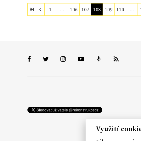
1
…
106
107
108
109
110
…
Využití cooki