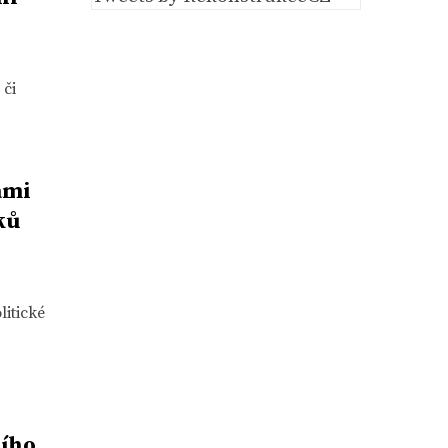
 či
ami
ků
litické
ího