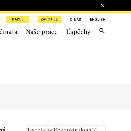
DARUJ
ZAPOJ SE
O NÁS
ENGLISH
émata
Naše práce
Úspěchy
ní
Tweets by RekonstrukceCZ