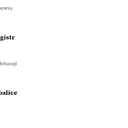
erstvu
egistr
přehazují
oalice