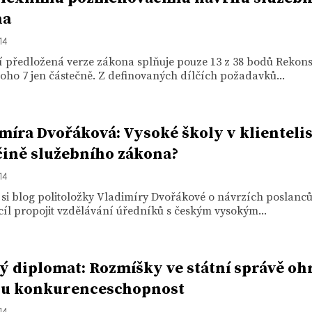
na
14
í předložená verze zákona splňuje pouze 13 z 38 bodů Rekon
 toho 7 jen částečně. Z definovaných dílčích požadavků...
míra Dvořáková: Vysoké školy v klientelis
ině služebního zákona?
14
 si blog politoložky Vladimíry Dvořákové o návrzích poslanců
cíl propojit vzdělávání úředníků s českým vysokým...
ý diplomat: Rozmíšky ve státní správě oh
ou konkurenceschopnost
14