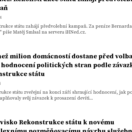
aň
14
trukce státu zahájí předvolební kampaň. Za peníze Bernarda
" píše Matěj Smlsal na serveru iHNed.cz.
než milion domácností dostane před volb
 hodnocení politických stran podle závaz
strukce státu
4
ukce státu zveřejní na konci září shrnující hodnocení, jak po
aplňovaly svůj závazek k prosazení devíti...
visko Rekonstrukce státu k novému
lexnímu pozměňovacímu návrhu služebn