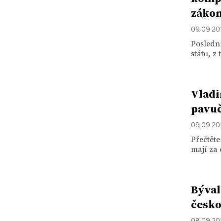
záko
09. 09. 20
Posledn
státu, z
Vladi
pavuč
09. 09. 20
Přečtěte
mají za 
Býval
česk
08. 09. 20