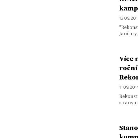
kamp
13. 09. 20
"Rekons
Jančury,
Více 
roční
Rekon
11. 09. 201
Rekonstr
strany n
Stano
komp