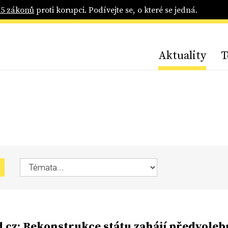
25 zákonů
proti korupci. Podívejte se, o které se jedná.
Aktuality
T
.cz: Rekonstrukce státu zahájí předvoleb