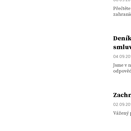
Přečtěte
zahranič
Deník
smlu
04. 09. 20
Jsme v n
odpověd
Zachr
02. 09. 20
Vážený 