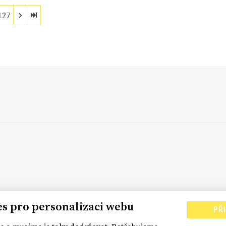
127
es pro personalizaci webu
PŘ