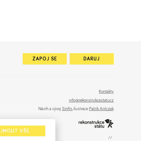
ZAPOJ SE
DARUJ
Kontakty
info@rekonstrukcestatu.cz
Návrh a vývoj:
Sinfin
, ilustrace:
Patrik Antczak
IJMOUT VŠE
sinfin.digital