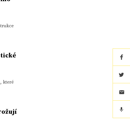
strukce
tické
, které
rožují