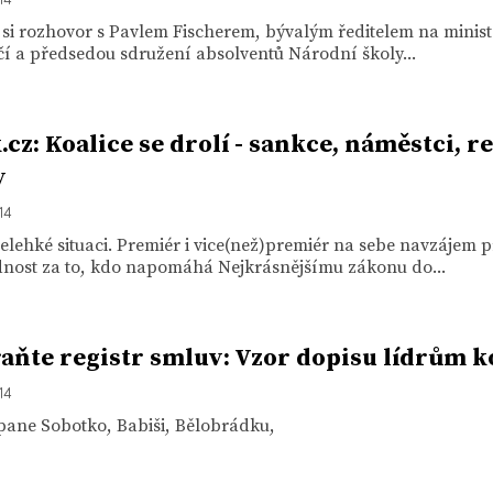
 si rozhovor s Pavlem Fischerem, bývalým ředitelem na minist
í a předsedou sdružení absolventů Národní školy...
.cz: Koalice se drolí - sankce, náměstci, r
v
14
elehké situaci. Premiér i vice(než)premiér na sebe navzájem 
nost za to, kdo napomáhá Nejkrásnějšímu zákonu do...
aňte registr smluv: Vzor dopisu lídrům k
14
pane Sobotko, Babiši, Bělobrádku,