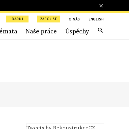
DARUJ
ZAPOJ SE
O NÁS
ENGLISH
émata
Naše práce
Úspěchy
Tweets by RekonstrukceCZ