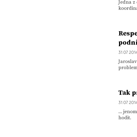
Jedna z 
koordiná
Respe
podni
31. 07. 201
Jaroslav
problema
Tak p
31. 07. 201
... jeno
hodit.