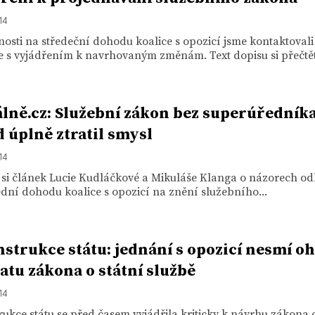
14
osti na středeční dohodu koalice s opozicí jsme kontaktovali
 s vyjádřením k navrhovaným změnám. Text dopisu si přečtět
lně.cz: Služební zákon bez superúředník
 úplně ztratil smysl
14
e si článek Lucie Kudláčkové a Mikuláše Klanga o názorech o
dní dohodu koalice s opozicí na znění služebního...
strukce státu: jednání s opozicí nesmí oh
atu zákona o státní službě
14
ukce státu se před časem vyjádřila kriticky k návrhu zákona o