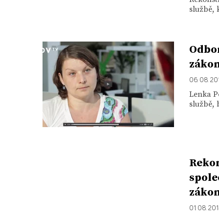
službě, 
Odbor
záko
06. 08. 20
Lenka P
službě,
Rekon
spole
záko
01. 08. 20