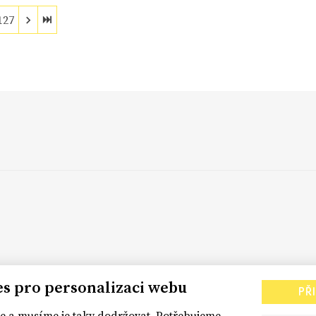
127
es pro personalizaci webu
PŘ
 a musíme je taky dodržovat. Potřebujeme