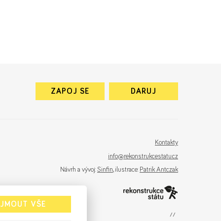
ZAPOJ SE
DARUJ
Kontakty
info@rekonstrukcestatu.cz
Návrh a vývoj:
Sinfin
, ilustrace:
Patrik Antczak
IJMOUT VŠE
sinfin.digital