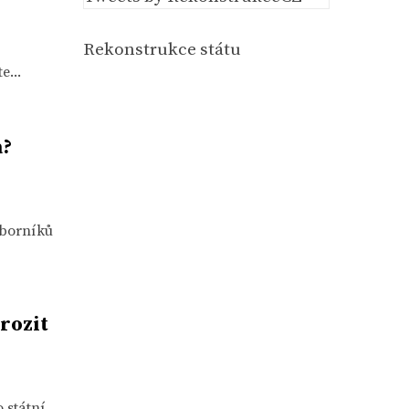
Rekonstrukce státu
e...
a?
dborníků
rozit
 státní