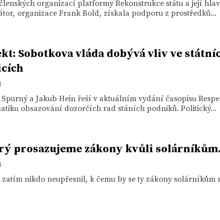
členských organizací platformy Rekonstrukce státu a její hla
tor, organizace Frank Bold, získala podporu z prostředků...
kt: Sobotkova vláda dobývá vliv ve státní
cích
4
 Spurný a Jakub Hein řeší v aktuálním vydání časopisu Respe
tiku obsazování dozorčích rad stáních podniků. Politický...
rý prosazujeme zákony kvůli solárníkům.
4
m zatím nikdo neupřesnil, k čemu by se ty zákony solárníkům