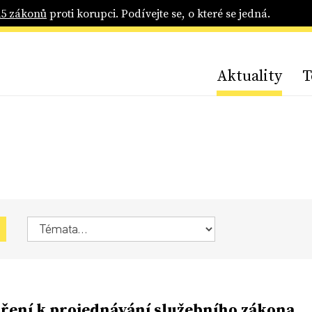
25 zákonů
proti korupci. Podívejte se, o které se jedná.
Aktuality
T
ření k projednávání služebního zákona