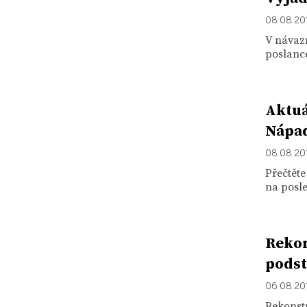
08. 08. 20
V návazn
poslance
Aktuá
Nápad
08. 08. 20
Přečtět
na posle
Rekon
podst
06. 08. 20
Rekonstr