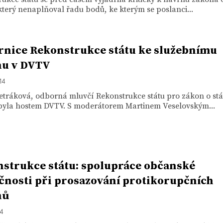
který nenaplňoval řadu bodů, ke kterým se poslanci...
nice Rekonstrukce státu ke služebnímu
nu v DVTV
14
etráková, odborná mluvčí Rekonstrukce státu pro zákon o stá
 byla hostem DVTV. S moderátorem Martinem Veselovským...
strukce státu: spolupráce občanské
čnosti při prosazování protikorupčních
nů
14