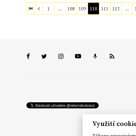
1
…
108
109
110
111
112
…
Využití cooki
Zákony prosazujeme