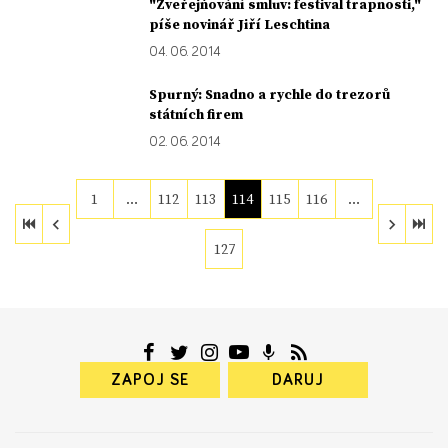
"Zveřejňování smluv: festival trapnosti,"
píše novinář Jiří Leschtina
04. 06. 2014
Spurný: Snadno a rychle do trezorů
státních firem
02. 06. 2014
1
…
112
113
114
115
116
…
127
ZAPOJ SE
DARUJ