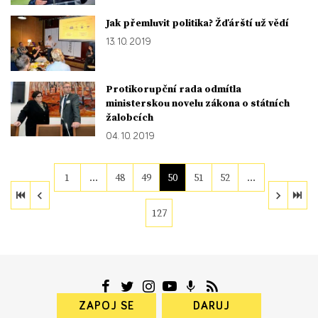
Jak přemluvit politika? Žďárští už vědí
13. 10. 2019
Protikorupční rada odmítla
ministerskou novelu zákona o státních
žalobcích
04. 10. 2019
1
…
48
49
50
51
52
…
127
ZAPOJ SE
DARUJ