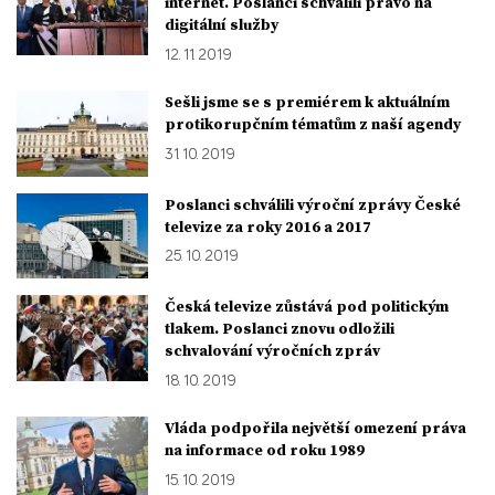
internet. Poslanci schválili právo na
digitální služby
12. 11. 2019
Sešli jsme se s premiérem k aktuálním
protikorupčním tématům z naší agendy
31. 10. 2019
Poslanci schválili výroční zprávy České
televize za roky 2016 a 2017
25. 10. 2019
Česká televize zůstává pod politickým
tlakem. Poslanci znovu odložili
schvalování výročních zpráv
18. 10. 2019
Vláda podpořila největší omezení práva
na informace od roku 1989
15. 10. 2019