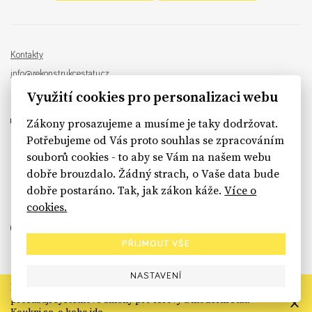
Kontakty
info@rekonstrukcestatu.cz
Návrh a vývoj:
Sinfin
, ilustrace:
Patrik Antczak
Využití cookies pro personalizaci webu
Zákony prosazujeme a musíme je taky dodržovat.
Potřebujeme od Vás proto souhlas se zpracováním
souborů cookies - to aby se Vám na našem webu
sinfin.digital
dobře brouzdalo. Žádný strach, o Vaše data bude
dobře postaráno. Tak, jak zákon káže.
Více o
cookies.
PŘIJMOUT VŠE
NASTAVENÍ
Rekonstrukce státu končí. Její členské organizace však dál
prosazují systémové změny pro férový a moderní stát.