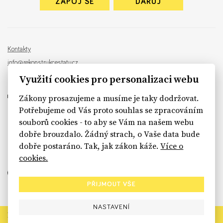
ZAPOJ SE
DARUJ
Kontakty
info@rekonstrukcestatu.cz
Návrh a vývoj:
Sinfin
, ilustrace:
Patrik Antczak
Využití cookies pro personalizaci webu
Zákony prosazujeme a musíme je taky dodržovat.
Potřebujeme od Vás proto souhlas se zpracováním
souborů cookies - to aby se Vám na našem webu
sinfin.digital
dobře brouzdalo. Žádný strach, o Vaše data bude
dobře postaráno. Tak, jak zákon káže.
Více o
cookies.
PŘIJMOUT VŠE
NASTAVENÍ
Rekonstrukce státu končí. Její členské organizace však dál