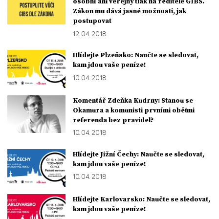
osobní ani veřejný tlak na ředitele GIBS.
Zákon mu dává jasné možnosti, jak
postupovat
12. 04. 2018
Hlídejte Plzeňsko: Naučte se sledovat,
kam jdou vaše peníze!
10. 04. 2018
Komentář Zdeňka Kudrny: Stanou se
Okamura a komunisti prvními oběťmi
referenda bez pravidel?
10. 04. 2018
Hlídejte Jižní Čechy: Naučte se sledovat,
kam jdou vaše peníze!
10. 04. 2018
Hlídejte Karlovarsko: Naučte se sledovat,
kam jdou vaše peníze!