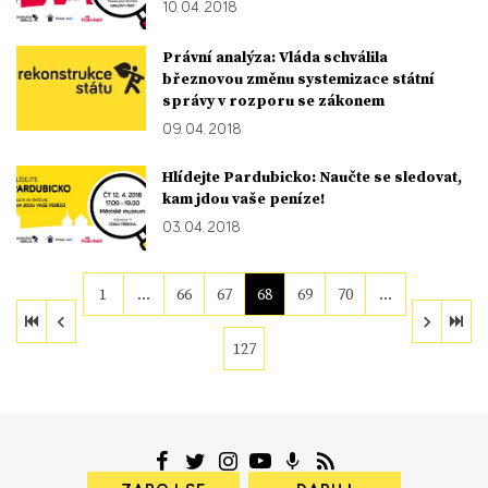
10. 04. 2018
Právní analýza: Vláda schválila
březnovou změnu systemizace státní
správy v rozporu se zákonem
09. 04. 2018
Hlídejte Pardubicko: Naučte se sledovat,
kam jdou vaše peníze!
03. 04. 2018
1
…
66
67
68
69
70
…
127