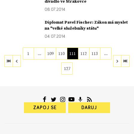
divadlo ve Strakovce
08. 07. 2014
Diplomat Pavel Fischer: Zákon má myslet
na "velké služebníky státu"
04. 07. 2014
1
…
109
110
111
112
113
…
127
ZAPOJ SE
DARUJ