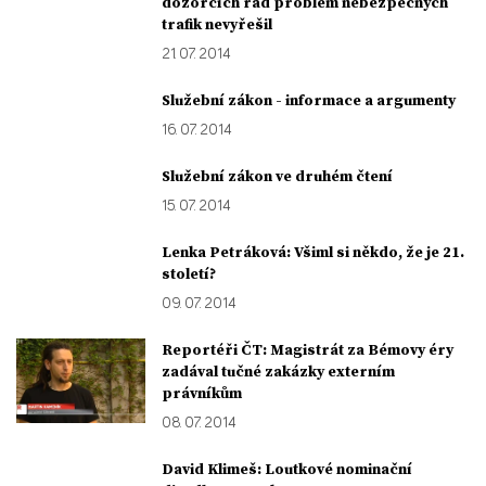
dozorčích rad problém nebezpečných
trafik nevyřešil
21. 07. 2014
Služební zákon - informace a argumenty
16. 07. 2014
Služební zákon ve druhém čtení
15. 07. 2014
Lenka Petráková: Všiml si někdo, že je 21.
století?
09. 07. 2014
Reportéři ČT: Magistrát za Bémovy éry
zadával tučné zakázky externím
právníkům
08. 07. 2014
David Klimeš: Loutkové nominační