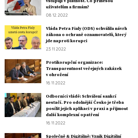
vstupují v platnost. Co přinesou
uživatelům a firmám?
08. 12. 2022
Vláda Petra Fialy (ODS) schválila návrh
zákona o ochraně oznamovatelů, který
jde naproti korupci
23. 11. 2022
Protikorupční organizace:
Transparentnost veřejných zakázek
v ohrožení
16. 11. 2022
Odborníci vládě: Schválení sankcí
nestačí. Pro odolnější Česko je třeba
posílit jejich aplikaci v praxi a přijmout
další komplexní opatření
16. 11. 2022
Společně & Digitálně: Vznik Digitální