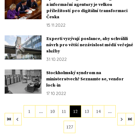
a informační agentury je velkou
příležitostí pro digitální transformaci
Česka
15. 11. 2022
Experti vyzývají poslance, aby schválili
návrh pro větší nezávislost médií veřejné
služby
31. 10. 2022
Stockholmský syndrom na
ministerstvech? Seznamte se, vendor
lock-in
17. 10. 2022
1
…
10
11
12
13
14
…
127