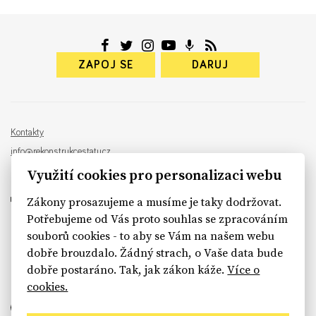
ZAPOJ SE
DARUJ
Kontakty
info@rekonstrukcestatu.cz
Návrh a vývoj:
Sinfin
, ilustrace:
Patrik Antczak
Využití cookies pro personalizaci webu
Zákony prosazujeme a musíme je taky dodržovat.
Potřebujeme od Vás proto souhlas se zpracováním
souborů cookies - to aby se Vám na našem webu
sinfin.digital
dobře brouzdalo. Žádný strach, o Vaše data bude
dobře postaráno. Tak, jak zákon káže.
Více o
cookies.