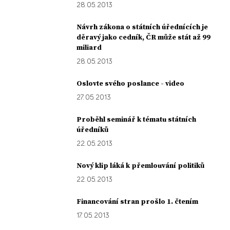
28. 05. 2013
Návrh zákona o státních úřednících je
děravý jako cedník, ČR může stát až 99
miliard
28. 05. 2013
Oslovte svého poslance - video
27. 05. 2013
Proběhl seminář k tématu státních
úředníků
22. 05. 2013
Nový klip láká k přemlouvání politiků
22. 05. 2013
Financování stran prošlo 1. čtením
17. 05. 2013