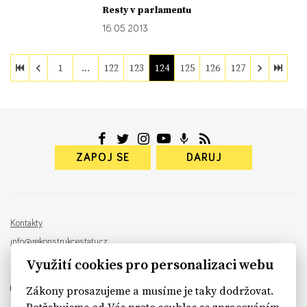
Resty v parlamentu
16. 05. 2013
1
…
122
123
124
125
126
127
ZAPOJ SE
DARUJ
Kontakty
info@rekonstrukcestatu.cz
Návrh a vývoj:
Sinfin
, ilustrace:
Patrik Antczak
Využití cookies pro personalizaci webu
Zákony prosazujeme a musíme je taky dodržovat.
Potřebujeme od Vás proto souhlas se zpracováním