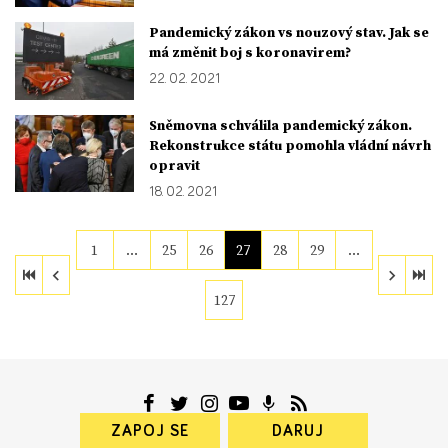
Pandemický zákon vs nouzový stav. Jak se
má změnit boj s koronavirem?
22. 02. 2021
Sněmovna schválila pandemický zákon.
Rekonstrukce státu pomohla vládní návrh
opravit
18. 02. 2021
1
…
25
26
27
28
29
…
127
ZAPOJ SE
DARUJ