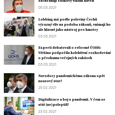
zachraňují rizikový vládní návrh
05. 03. 2021
Lobbing má podle poloviny Čechů
výrazný vliv na podobu zákonů, vnímají ho
ale hlavně jako nástroj pro kmotry
03. 03. 2021
Experti debatovali o reformě ÚOHS:
Většina podpořila kolektivní rozhodování
o přezkumu veřejných zakázek
03. 03. 2021
Navzdory pandemickému zákonu opět
nouzový stav?
25. 02. 2021
Digitalizace a boj s pandemií. V čem se
stát (ne)polepšil?
23. 02. 2021