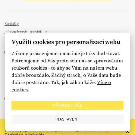
Kontakty
info@rekonstrukcestatu.cz
Návrh a vývoj:
Sinfin
, ilustrace:
Patrik Antczak
Využití cookies pro personalizaci webu
Zákony prosazujeme a musíme je taky dodržovat.
Potřebujeme od Vás proto souhlas se zpracováním
souborů cookies - to aby se Vám na našem webu
sinfin.digital
dobře brouzdalo. Žádný strach, o Vaše data bude
dobře postaráno. Tak, jak zákon káže.
Více o
cookies.
PŘIJMOUT VŠE
NASTAVENÍ
Rekonstrukce státu končí. Její členské organizace však dál
prosazují systémové změny pro férový a moderní stát.