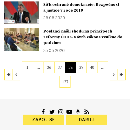
Síť k ochraně demokracie: Bezpečnost
a justice v roce 2019
26. 06. 2020
Poslanci našli shodu na principech
reformy ÚOHS. Návrh zákona vznikne do
podzimu
25. 06. 2020
1
…
36
37
38
39
40
…
127
ZAPOJ SE
DARUJ