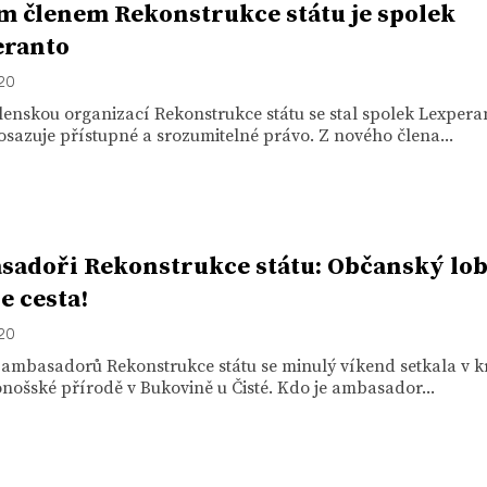
 členem Rekonstrukce státu je spolek
eranto
020
enskou organizací Rekonstrukce státu se stal spolek Lexpera
osazuje přístupné a srozumitelné právo. Z nového člena...
adoři Rekonstrukce státu: Občanský lo
e cesta!
020
 ambasadorů Rekonstrukce státu se minulý víkend setkala v k
ošské přírodě v Bukovině u Čisté. Kdo je ambasador...