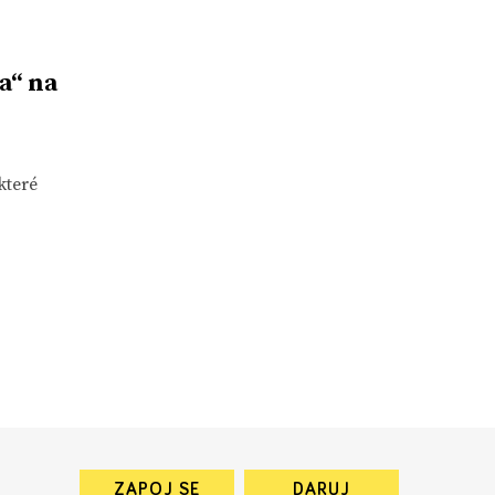
a“ na
které
ZAPOJ SE
DARUJ