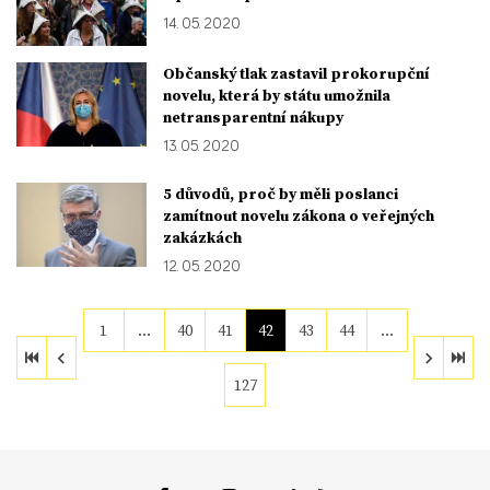
14. 05. 2020
Občanský tlak zastavil prokorupční
novelu, která by státu umožnila
netransparentní nákupy
13. 05. 2020
5 důvodů, proč by měli poslanci
zamítnout novelu zákona o veřejných
zakázkách
12. 05. 2020
1
…
40
41
42
43
44
…
127