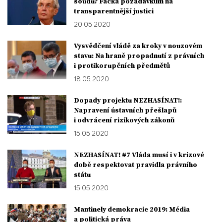
soudu? Facka požadavkům na
transparentnější justici
20. 05. 2020
Vysvědčení vládě za kroky v nouzovém
stavu: Na hraně propadnutí z právních
i protikorupčních předmětů
18. 05. 2020
Dopady projektu NEZHASÍNAT!:
Napravení ústavních přešlapů
i odvrácení rizikových zákonů
15. 05. 2020
NEZHASÍNAT! #7 Vláda musí i v krizové
době respektovat pravidla právního
státu
15. 05. 2020
Mantinely demokracie 2019: Média
a politická práva