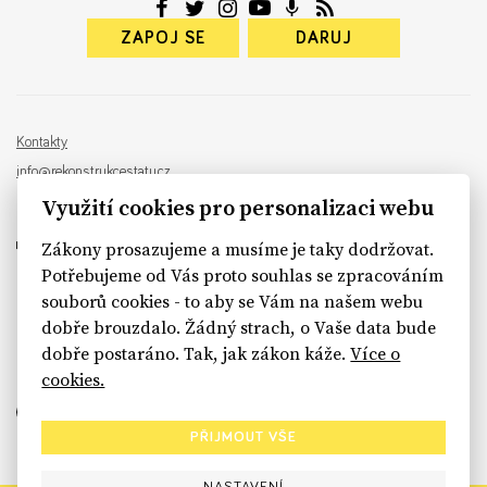
ZAPOJ SE
DARUJ
Kontakty
info@rekonstrukcestatu.cz
Návrh a vývoj:
Sinfin
, ilustrace:
Patrik Antczak
Využití cookies pro personalizaci webu
Zákony prosazujeme a musíme je taky dodržovat.
Potřebujeme od Vás proto souhlas se zpracováním
souborů cookies - to aby se Vám na našem webu
sinfin.digital
dobře brouzdalo. Žádný strach, o Vaše data bude
dobře postaráno. Tak, jak zákon káže.
Více o
cookies.
PŘIJMOUT VŠE
NASTAVENÍ