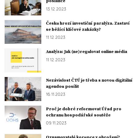
poslance
13. 12. 2023
Česku hrozí investiční paralýza. Zastaví
se běžící klíčové zakázky?
11. 12. 2023
Analýza: Jak (ne)regulovat online média
11. 12. 2023
Nezávislost ČTÚ je třeba s novou digitální
agendou posílit
16. 11. 2023
Proč je dobré reformovat Úřad pro
ochranu hospodářské soutěže
09. 11. 2023
Oznamovatelé korupce v ohrožení?