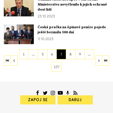
Ministerstvo nevyčlenilo k jejich ochraně
dost lidí
23. 10. 2023
Česká pračka na špinavé peníze pojede
ještě bezmála 500 dní
11. 10. 2023
1
…
5
6
7
8
9
…
127
ZAPOJ SE
DARUJ