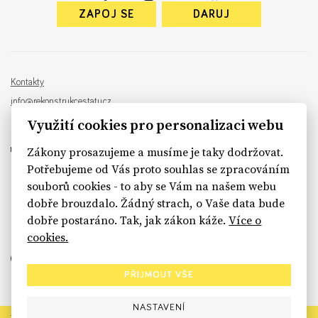
ZAPOJ SE
DARUJ
Kontakty
info@rekonstrukcestatu.cz
Návrh a vývoj:
Sinfin
, ilustrace:
Patrik Antczak
Využití cookies pro personalizaci webu
Zákony prosazujeme a musíme je taky dodržovat.
Potřebujeme od Vás proto souhlas se zpracováním
souborů cookies - to aby se Vám na našem webu
sinfin.digital
dobře brouzdalo. Žádný strach, o Vaše data bude
dobře postaráno. Tak, jak zákon káže.
Více o
cookies.
PŘIJMOUT VŠE
NASTAVENÍ