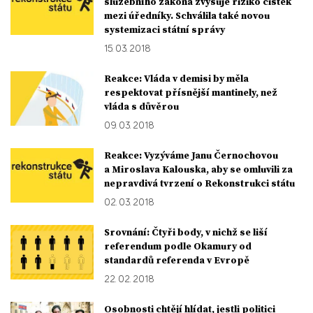
služebního zákona zvyšuje riziko čistek
mezi úředníky. Schválila také novou
systemizaci státní správy
15. 03. 2018
Reakce: Vláda v demisi by měla
respektovat přísnější mantinely, než
vláda s důvěrou
09. 03. 2018
Reakce: Vyzýváme Janu Černochovou
a Miroslava Kalouska, aby se omluvili za
nepravdivá tvrzení o Rekonstrukci státu
02. 03. 2018
Srovnání: Čtyři body, v nichž se liší
referendum podle Okamury od
standardů referenda v Evropě
22. 02. 2018
Osobnosti chtějí hlídat, jestli politici