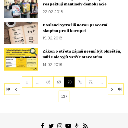
respektují mantinely demokracie
22. 02. 2018
Poslanci vytvořili novou pracovní
skupinu proti korupci
19. 02. 2018
Zákon o střetu zájmů nesmí být okleštěn,
může ale vyjít vstříc starostům
14. 02. 2018
1
…
68
69
70
71
72
…
127