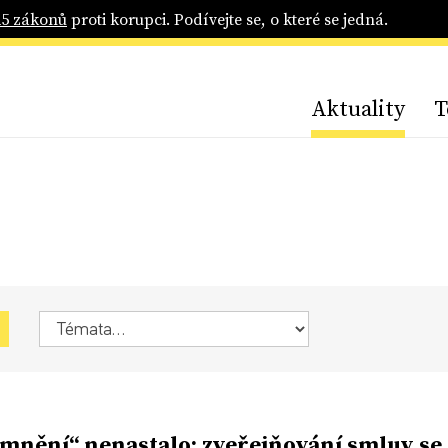
25 zákonů
proti korupci. Podívejte se, o které se jedná.
Aktuality
T
mnění“ nenastalo; zveřejňování smluv se