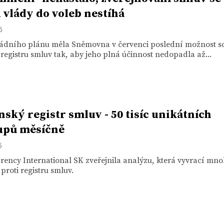
 vlády do voleb nestíhá
5
ládního plánu měla Sněmovna v červenci poslední možnost sc
registru smluv tak, aby jeho plná účinnost nedopadla až...
nský registr smluv - 50 tisíc unikátních
upů měsíčně
5
ency International SK zveřejnila analýzu, která vyvrací mn
proti registru smluv.