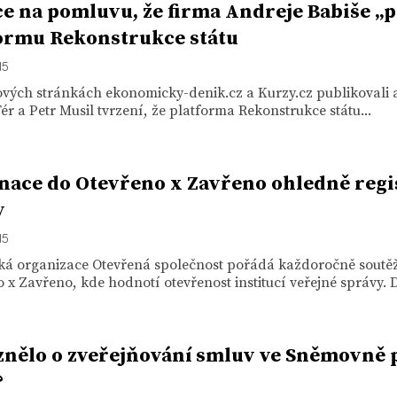
e na pomluvu, že firma Andreje Babiše „p
ormu Rekonstrukce státu
15
vých stránkách ekonomicky-denik.cz a Kurzy.cz publikovali a
ér a Petr Musil tvrzení, že platforma Rekonstrukce státu...
ace do Otevřeno x Zavřeno ohledně regi
v
15
ká organizace Otevřená společnost pořádá každoročně soutě
 x Zavřeno, kde hodnotí otevřenost institucí veřejné správy. D
znělo o zveřejňování smluv ve Sněmovně p
?