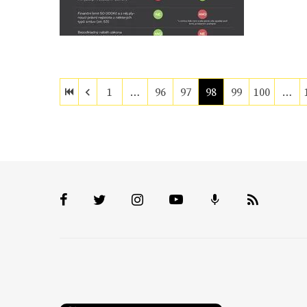
1
…
96
97
98
99
100
…