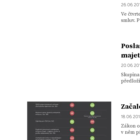
26. 06. 20
Ve čtvrt
smluv. P
Posla
majet
20. 06. 20
Skupina
předloži
Začal
18. 06. 20
Zákon o 
v něm p