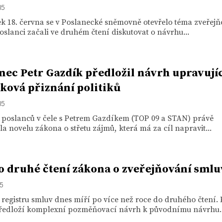
15
ek 18. června se v Poslanecké sněmovně otevřelo téma zveřej
oslanci začali ve druhém čtení diskutovat o návrhu...
nec Petr Gazdík předložil návrh upravujíc
ková přiznání politiků
15
 poslanců v čele s Petrem Gazdíkem (TOP 09 a STAN) právě
la novelu zákona o střetu zájmů, která má za cíl napravit...
o druhé čtení zákona o zveřejňování smlu
15
registru smluv dnes míří po více než roce do druhého čtení. 
ředloží komplexní pozměňovací návrh k původnímu návrhu..