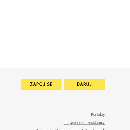
ZAPOJ SE
DARUJ
Kontakty
info@rekonstrukcestatu.cz