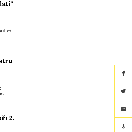
latí“
utoři
stru
ž
o...
ři 2.