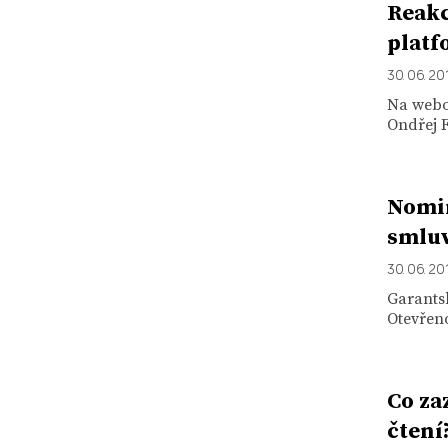
Reakc
platf
30. 06. 20
Na webo
Ondřej F
Nomin
smlu
30. 06. 20
Garants
Otevřeno
Co za
čtení