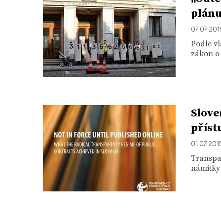
plánu
07. 07. 201
Podle v
zákon o 
Slove
příst
01. 07. 201
Transpar
námitky 