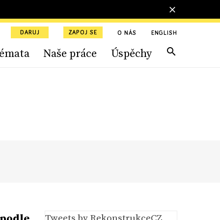
DARUJ
ZAPOJ SE
O NÁS
ENGLISH
émata
Naše práce
Úspěchy
 podle
Tweets by RekonstrukceCZ