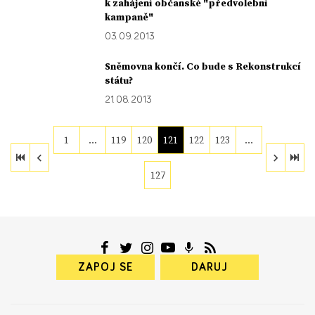
k zahájení občanské "předvolební
kampaně"
03. 09. 2013
Sněmovna končí. Co bude s Rekonstrukcí
státu?
21. 08. 2013
1
…
119
120
121
122
123
…
127
ZAPOJ SE
DARUJ