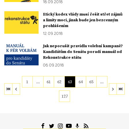
18. 09. 2018
Etický kodex vlády musí řešit střet zájmů
a limity moci, jinak bude jen bezcenným
prohlášením
12. 09. 2018
Jak neporušit pravidla volební kampaně?
Kandidátům do Senátu poradí manuál od
Rekonstrukce státu
06. 09. 2018
1
…
61
62
63
64
65
…
127