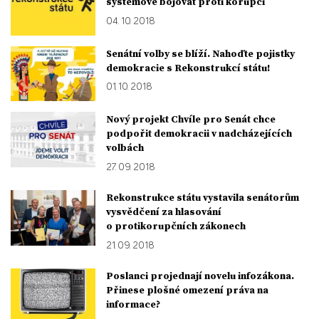
systémově bojovat proti korupci
04. 10. 2018
Senátní volby se blíží. Nahoďte pojistky
demokracie s Rekonstrukcí státu!
01. 10. 2018
Nový projekt Chvíle pro Senát chce
podpořit demokracii v nadcházejících
volbách
27. 09. 2018
Rekonstrukce státu vystavila senátorům
vysvědčení za hlasování
o protikorupčních zákonech
21. 09. 2018
Poslanci projednají novelu infozákona.
Přinese plošné omezení práva na
informace?