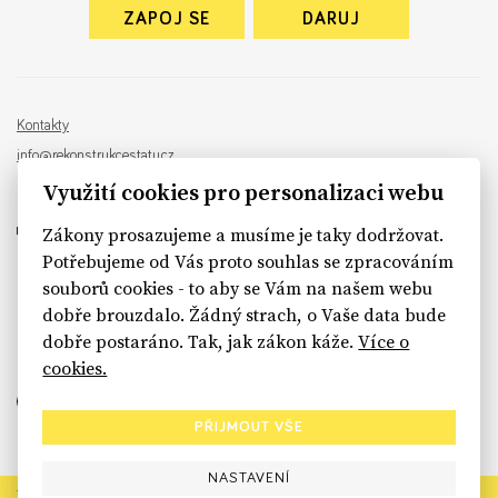
ZAPOJ SE
DARUJ
Kontakty
info@rekonstrukcestatu.cz
Návrh a vývoj:
Sinfin
, ilustrace:
Patrik Antczak
Využití cookies pro personalizaci webu
Zákony prosazujeme a musíme je taky dodržovat.
Potřebujeme od Vás proto souhlas se zpracováním
souborů cookies - to aby se Vám na našem webu
sinfin.digital
dobře brouzdalo. Žádný strach, o Vaše data bude
dobře postaráno. Tak, jak zákon káže.
Více o
cookies.
PŘIJMOUT VŠE
NASTAVENÍ
Rekonstrukce státu končí. Její členské organizace však dál