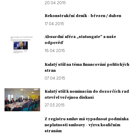
20. 04. 2015
Rekonstrukční deník - březen / duben
17. 04. 2015
Absurdní aféra „statusgate“ a naše
odpověď
16. 04. 2015
Kulatý stůl na téma financování politických
stran
07. 04. 2015
Kulatý stůl k nominacím do dozorčích rad
otevřel veřejnou diskusi
27. 03. 2015
Z registru smluv má vypadnout podmínka
neplatnosti smlouvy - výzva koaličním
stranám