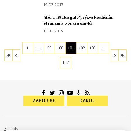
19. 03. 2015
Aféra „Statusgate“, výzva koaličním
stranám a oprava omylů
13. 03. 2015
1
…
99
100
101
102
103
…
127
ZAPOJ SE
DARUJ
Kontakty