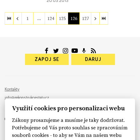
20. 03. 2013
1
…
124
125
126
127
ZAPOJ SE
DARUJ
Kontakty
info@rekonstrukcestatu.cz
Návrh a vývoj:
Sinfin
, ilustrace:
Patrik Antczak
Využití cookies pro personalizaci webu
Zákony prosazujeme a musíme je taky dodržovat.
Potřebujeme od Vás proto souhlas se zpracováním
souborů cookies - to aby se Vám na našem webu
sinfin.digital