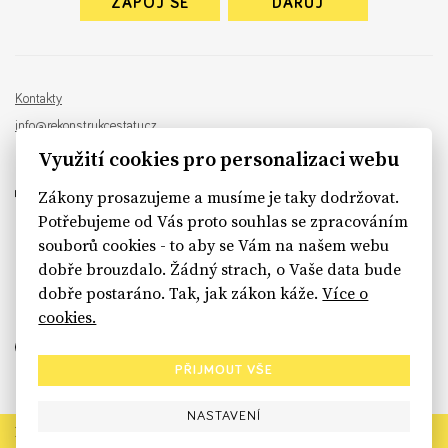
ZAPOJ SE
DARUJ
Kontakty
info@rekonstrukcestatu.cz
Návrh a vývoj:
Sinfin
, ilustrace:
Patrik Antczak
Využití cookies pro personalizaci webu
Zákony prosazujeme a musíme je taky dodržovat.
Potřebujeme od Vás proto souhlas se zpracováním
souborů cookies - to aby se Vám na našem webu
sinfin.digital
dobře brouzdalo. Žádný strach, o Vaše data bude
dobře postaráno. Tak, jak zákon káže.
Více o
cookies.
PŘIJMOUT VŠE
NASTAVENÍ
Rekonstrukce státu končí. Její členské organizace však dál