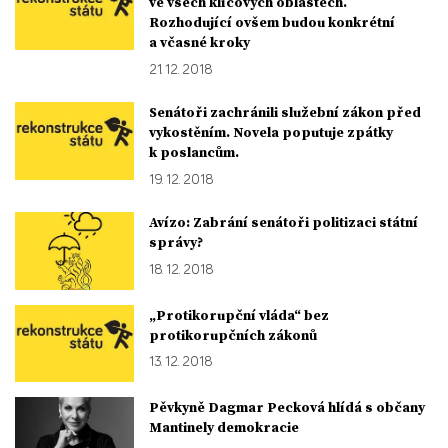
ve všech klíčových oblastech.
Rozhodující ovšem budou konkrétní
a včasné kroky
21. 12. 2018
Senátoři zachránili služební zákon před
vykostěním. Novela poputuje zpátky
k poslancům.
19. 12. 2018
Avízo: Zabrání senátoři politizaci státní
správy?
18. 12. 2018
„Protikorupční vláda“ bez
protikorupčních zákonů
13. 12. 2018
Pěvkyně Dagmar Pecková hlídá s občany
Mantinely demokracie