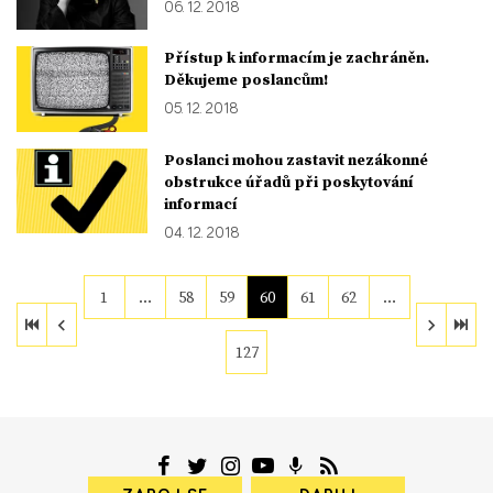
06. 12. 2018
Přístup k informacím je zachráněn.
Děkujeme poslancům!
05. 12. 2018
Poslanci mohou zastavit nezákonné
obstrukce úřadů při poskytování
informací
04. 12. 2018
1
…
58
59
60
61
62
…
127