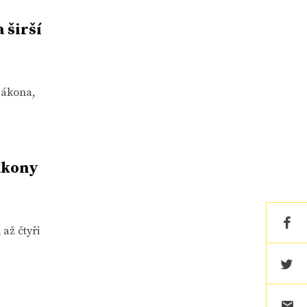
 širší
zákona,
ákony
až čtyři