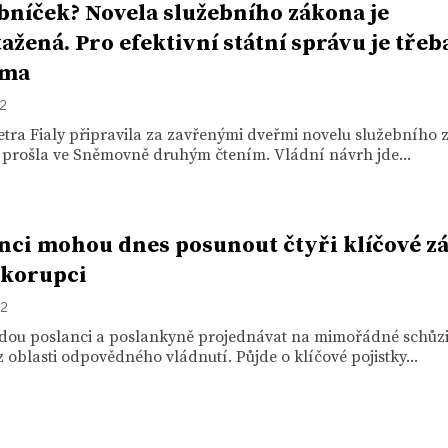
bníček? Novela služebního zákona je
ažená. Pro efektivní státní správu je třeba
rma
22
tra Fialy připravila za zavřenými dveřmi novelu služebního 
 prošla ve Sněmovně druhým čtením. Vládní návrh jde...
nci mohou dnes posunout čtyři klíčové z
 korupci
22
dou poslanci a poslankyně projednávat na mimořádné schůzi 
 oblasti odpovědného vládnutí. Půjde o klíčové pojistky...