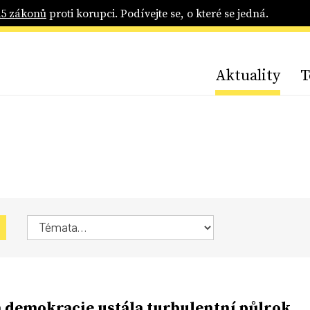
25 zákonů
proti korupci. Podívejte se, o které se jedná.
Aktuality
T
 demokracie ustála turbulentní půlrok.