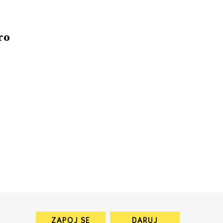
ro
ZAPOJ SE
DARUJ