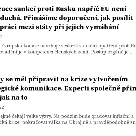
zace sankcí proti Rusku napříč EU není
duchá. Přinášíme doporučení, jak posílit
práci mezi státy při jejich vymáhání
22
 Evropská komise navrhuje veškerá sankční opatření proti R
rovádění je v kompetenci členských zemí. Postup orgánů je...
by se měl připravit na krize vytvořením
egické komunikace. Experti společně přin
jak na to
022
ejmě čekají velké výzvy. Na podzim bude gradovat inflační a
cká krize, pokračovat válka na Ukrajině a pravděpodobně zno