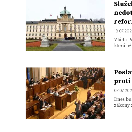
Služe
nedot
refo
18. 07. 20
Vláda Pe
která už
Posla
proti
07. 07. 20
Dnes bu
zákony z