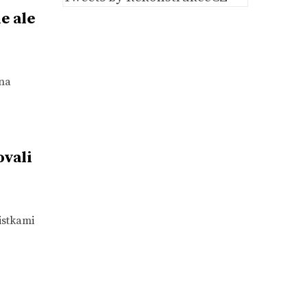
e ale
 na
ovali
istkami