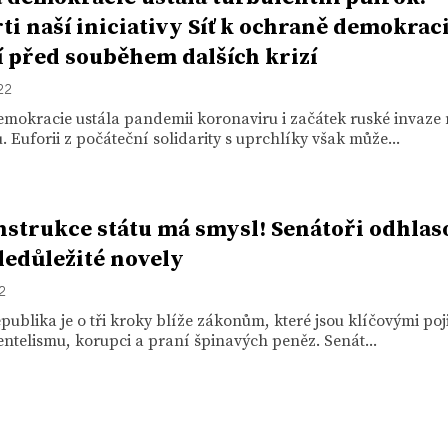
ti naší iniciativy Síť k ochraně demokraci
í před souběhem dalších krizí
22
mokracie ustála pandemii koronaviru i začátek ruské invaze
. Euforii z počáteční solidarity s uprchlíky však může...
strukce státu má smysl! Senátoři odhlas
eledůležité novely
22
publika je o tři kroky blíže zákonům, které jsou klíčovými poj
ientelismu, korupci a praní špinavých peněz. Senát...