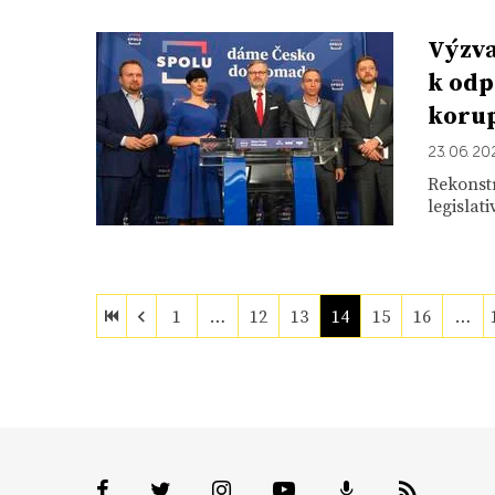
Výzva
k odp
koru
23. 06. 20
Rekonstr
legislat
1
…
12
13
14
15
16
…