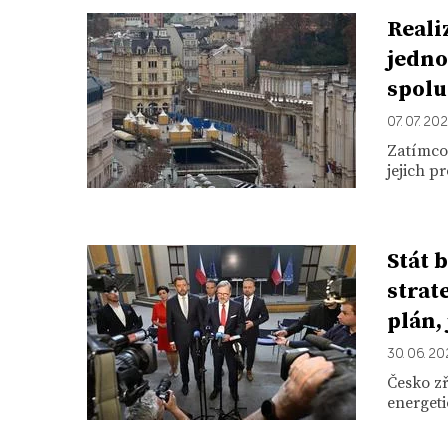
Reali
jedno
spolu
07. 07. 20
Zatímco
jejich p
Stát 
strat
plán, 
30. 06. 2
Česko zř
energeti