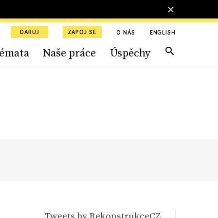
DARUJ
ZAPOJ SE
O NÁS
ENGLISH
émata
Naše práce
Úspěchy
Tweets by RekonstrukceCZ