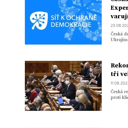
Exper
varuj
23. 08. 20
Česká de
Ukrajinu
Rekon
tři v
11. 08. 20
Česká re
proti kl