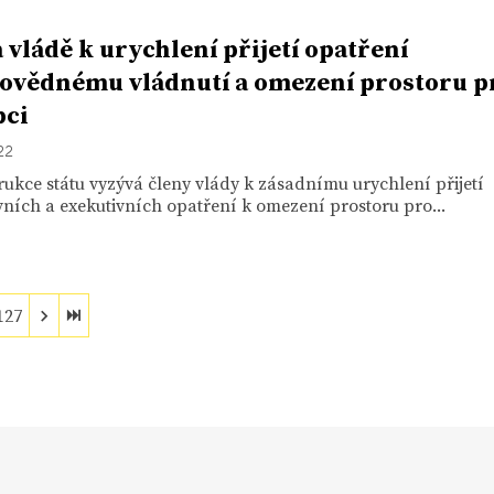
 vládě k urychlení přijetí opatření
ovědnému vládnutí a omezení prostoru p
pci
22
ukce státu vyzývá členy vlády k zásadnímu urychlení přijetí
ivních a exekutivních opatření k omezení prostoru pro...
127