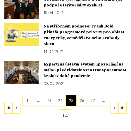
podpoře teritoriality exekucí
15. 04. 2021
Na stříbrném podnose: Frank Bold
přináší programové priority pro oblast
energetiky, zemědělství nebo svobody
slova
14. 04. 2021
Experti na ústavní systém upozorňují na
malou předvídatelnost a transparentnost
kroků v době pandemie
08. 04. 2021
1
…
23
24
25
26
27
…
127