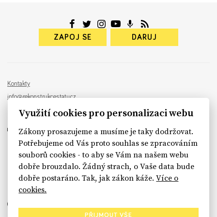
ZAPOJ SE
DARUJ
Kontakty
info@rekonstrukcestatu.cz
Návrh a vývoj:
Sinfin
, ilustrace:
Patrik Antczak
Využití cookies pro personalizaci webu
Zákony prosazujeme a musíme je taky dodržovat.
Potřebujeme od Vás proto souhlas se zpracováním
souborů cookies - to aby se Vám na našem webu
sinfin.digital
dobře brouzdalo. Žádný strach, o Vaše data bude
dobře postaráno. Tak, jak zákon káže.
Více o
cookies.
PŘIJMOUT VŠE