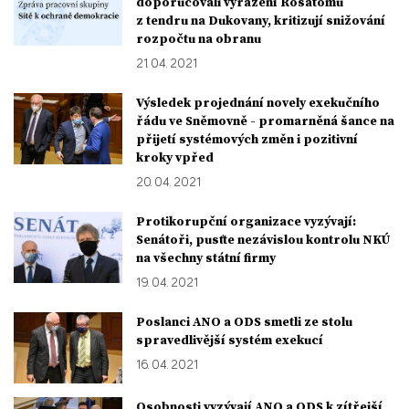
doporučovali vyřazení Rosatomu
z tendru na Dukovany, kritizují snižování
rozpočtu na obranu
21. 04. 2021
Výsledek projednání novely exekučního
řádu ve Sněmovně - promarněná šance na
přijetí systémových změn i pozitivní
kroky vpřed
20. 04. 2021
Protikorupční organizace vyzývají:
Senátoři, pusťte nezávislou kontrolu NKÚ
na všechny státní firmy
19. 04. 2021
Poslanci ANO a ODS smetli ze stolu
spravedlivější systém exekucí
16. 04. 2021
Osobnosti vyzývají ANO a ODS k zítřejší