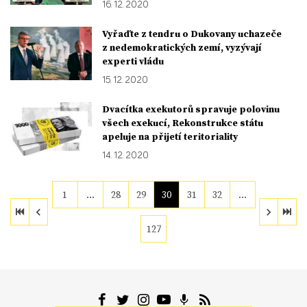
16. 12. 2020
Vyřaďte z tendru o Dukovany uchazeče
z nedemokratických zemí, vyzývají
experti vládu
15. 12. 2020
Dvacítka exekutorů spravuje polovinu
všech exekucí, Rekonstrukce státu
apeluje na přijetí teritoriality
14. 12. 2020
1
…
28
29
30
31
32
…
127