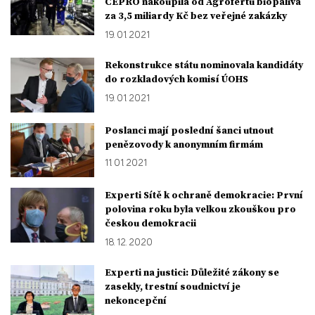
ČEPRO nakoupila od Agrofertu biopaliva
za 3,5 miliardy Kč bez veřejné zakázky
19. 01. 2021
Rekonstrukce státu nominovala kandidáty
do rozkladových komisí ÚOHS
19. 01. 2021
Poslanci mají poslední šanci utnout
penězovody k anonymním firmám
11. 01. 2021
Experti Sítě k ochraně demokracie: První
polovina roku byla velkou zkouškou pro
českou demokracii
18. 12. 2020
Experti na justici: Důležité zákony se
zasekly, trestní soudnictví je
nekoncepční