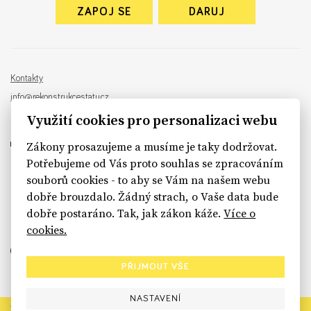
ZAPOJ SE
DARUJ
Kontakty
info@rekonstrukcestatu.cz
Návrh a vývoj:
Sinfin
, ilustrace:
Patrik Antczak
Využití cookies pro personalizaci webu
Zákony prosazujeme a musíme je taky dodržovat.
Potřebujeme od Vás proto souhlas se zpracováním
souborů cookies - to aby se Vám na našem webu
sinfin.digital
dobře brouzdalo. Žádný strach, o Vaše data bude
dobře postaráno. Tak, jak zákon káže.
Více o
cookies.
PŘIJMOUT VŠE
NASTAVENÍ
Rekonstrukce státu končí. Její členské organizace však dál