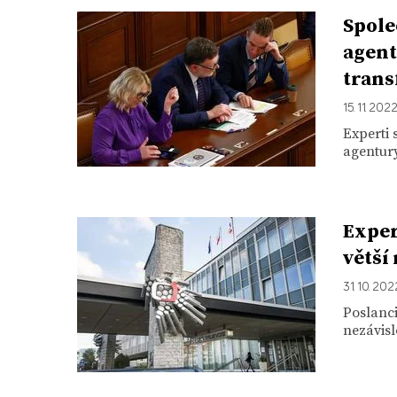
Spole
agent
trans
15. 11. 202
Experti 
agentury
Exper
větší
31. 10. 202
Poslanci
nezávisl