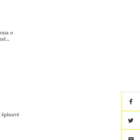
kona o
ě...
 špinavé