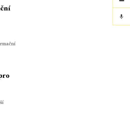
ační
formační
 pro
ší