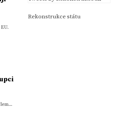
Rekonstrukce státu
 EU.
upci
lem...