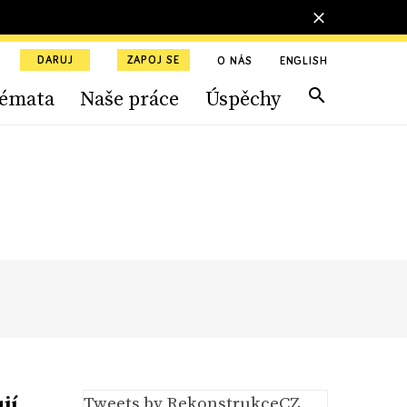
DARUJ
ZAPOJ SE
O NÁS
ENGLISH
émata
Naše práce
Úspěchy
jí
Tweets by RekonstrukceCZ