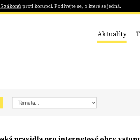
25 zákonů
proti korupci. Podívejte se, o které se jedná.
Aktuality
T
ská pravidla pro internetové obry vstupu