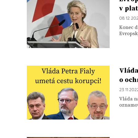
v pla
08. 12. 20
Konec di
Evropský
Vláda
o och
23. 11. 202
Vláda n
oznamova