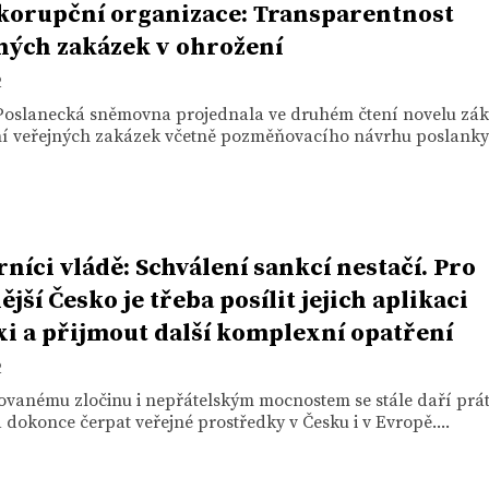
korupční organizace: Transparentnost
ných zakázek v ohrožení
2
 Poslanecká sněmovna projednala ve druhém čtení novelu zá
í veřejných zakázek včetně pozměňovacího návrhu poslankyn
níci vládě: Schválení sankcí nestačí. Pro
ější Česko je třeba posílit jejich aplikaci
xi a přijmout další komplexní opatření
2
ovanému zločinu i nepřátelským mocnostem se stále daří prát
 dokonce čerpat veřejné prostředky v Česku i v Evropě....