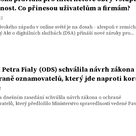
tnost. Co přinesou uživatelům a firmám?
22
vokého západu v online světě je na dosah - alespoň v zemích
 Akt o digitálních službách (DSA) přináší nové záruky pro...
 Petra Fialy (ODS) schválila návrh zákona
raně oznamovatelů, který jde naproti kor
2
a dnešním zasedání schválila návrh zákona o ochraně
telů, který předložilo Ministerstvo spravedlnosti vedené Pav