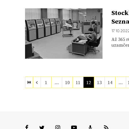
Stock
Sezna
17. 10. 202
Až 365 
uzamčený
1
…
10
11
12
13
14
…