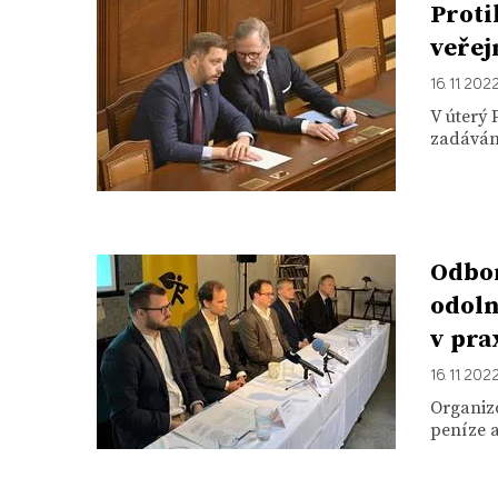
Proti
veřej
16. 11. 202
V úterý
zadáván
Odbor
odoln
v pra
16. 11. 202
Organiz
peníze a