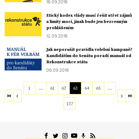
18. 09. 2018
Etický kodex vlády musí řešit střet zájmů
a limity moci, jinak bude jen bezcenným
prohlášením
12. 09. 2018
Jak neporušit pravidla volební kampaně?
Kandidátům do Senátu poradí manuál od
Rekonstrukce státu
06. 09. 2018
1
…
61
62
63
64
65
…
127