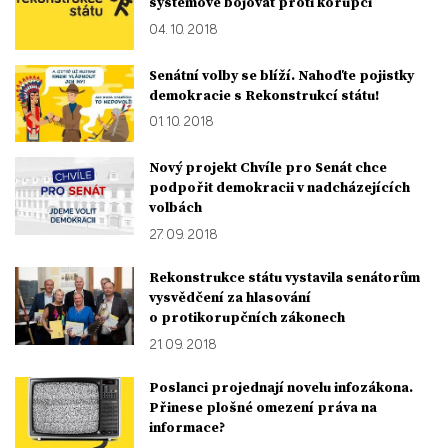
systémově bojovat proti korupci
04. 10. 2018
Senátní volby se blíží. Nahoďte pojistky
demokracie s Rekonstrukcí státu!
01. 10. 2018
Nový projekt Chvíle pro Senát chce
podpořit demokracii v nadcházejících
volbách
27. 09. 2018
Rekonstrukce státu vystavila senátorům
vysvědčení za hlasování
o protikorupčních zákonech
21. 09. 2018
Poslanci projednají novelu infozákona.
Přinese plošné omezení práva na
informace?