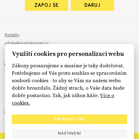
ZAPOJ SE
DARUJ
Kontakty
info@rekonstrukcestatu.cz
Návrh a vývoj:
Sinfin
, ilustrace:
Patrik Antczak
Využití cookies pro personalizaci webu
Zákony prosazujeme a musíme je taky dodržovat.
Potřebujeme od Vás proto souhlas se zpracováním
souborů cookies - to aby se Vám na našem webu
sinfin.digital
dobře brouzdalo. Žádný strach, o Vaše data bude
dobře postaráno. Tak, jak zákon káže.
Více o
cookies.
PŘIJMOUT VŠE
NASTAVENÍ
Rekonstrukce státu končí. Její členské organizace však dál