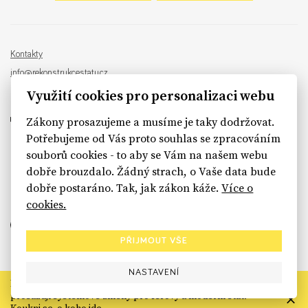
Kontakty
info@rekonstrukcestatu.cz
Návrh a vývoj:
Sinfin
, ilustrace:
Patrik Antczak
Využití cookies pro personalizaci webu
Zákony prosazujeme a musíme je taky dodržovat.
Potřebujeme od Vás proto souhlas se zpracováním
souborů cookies - to aby se Vám na našem webu
sinfin.digital
dobře brouzdalo. Žádný strach, o Vaše data bude
dobře postaráno. Tak, jak zákon káže.
Více o
cookies.
PŘIJMOUT VŠE
NASTAVENÍ
Rekonstrukce státu končí. Její členské organizace však dál
prosazují systémové změny pro férový a moderní stát.