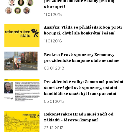
prezidenta důležité zákony pro boj
s korupcí?
11. 01. 2018
Analýza: Vláda se přihlásila k boji proti
korupci, chybí ale konkrétní řešení
11. 01. 2018
Reakce: Pravé sponzory Zemanovy
prezidentské kampaně stále neznáme
09. 01. 2018
Prezidentské volby: Zeman má poslední
šanci zveřejnit své sponzory, ostatní
kandidáti se snaží být transparentní
05. 01. 2018
Rekonstrukce Hradu musí začít od
základů – férovou kampaní
23. 12. 2017