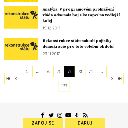
Analýza: V programovém prohlášení
vláda odsunula boj s korupcí na vedlejší
kolej
19. 12. 2017
Rekonstrukce státu nahodí pojistky
demokracie pro toto volební období
23. 11. 2017
1
…
70
71
72
73
74
…
127
ZAPOJ SE
DARUJ