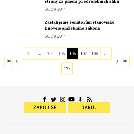
strany za plnění předvolebních slibů
30. 09. 2014
Zaslali jsme senátorům stanovisko
k novele služebního zákona
30. 09. 2014
1
…
104
105
106
107
108
…
127
ZAPOJ SE
DARUJ