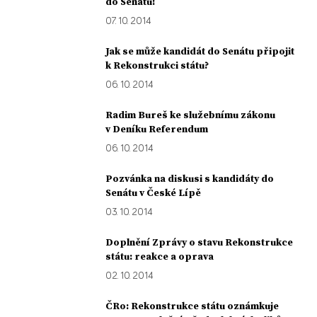
do Senátu!
07. 10. 2014
Jak se může kandidát do Senátu připojit
k Rekonstrukci státu?
06. 10. 2014
Radim Bureš ke služebnímu zákonu
v Deníku Referendum
06. 10. 2014
Pozvánka na diskusi s kandidáty do
Senátu v České Lípě
03. 10. 2014
Doplnění Zprávy o stavu Rekonstrukce
státu: reakce a oprava
02. 10. 2014
ČRo: Rekonstrukce státu oznámkuje