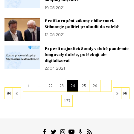
19. 05. 2021
Protikorupční zákony v hibernaci.
Stihnou je politici probudit do voleb?
12. 05. 2021
Experti na justici: Soudy v době pandemie
fungovaly dobře, potřebují ale
digitalizovat
27. 04. 2021
1
…
22
23
24
25
26
…
127