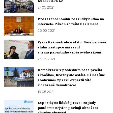
Koalice SPOLU
27. 05. 2021
Prosazeno! Soudní rozsudky budou na
internetu. Zákon schválil Parlament
26. 05. 2021
Výzva Rekonstrukce státu: Nový nejvyšší
státní zástupce má vzejít
z transparentního výběrového řízení
25. 05. 2021
Demokracie v posledním roce prošla
zkouškou, hrozby ale ustála. Přinášíme
souhrnnou zprávu expertů Sítě
k ochraně demokracie
19. 05. 2021
Expertky na lidská práva: Dopady
pandemie nejvíce pociťují ohrožené
skupiny obyvatel