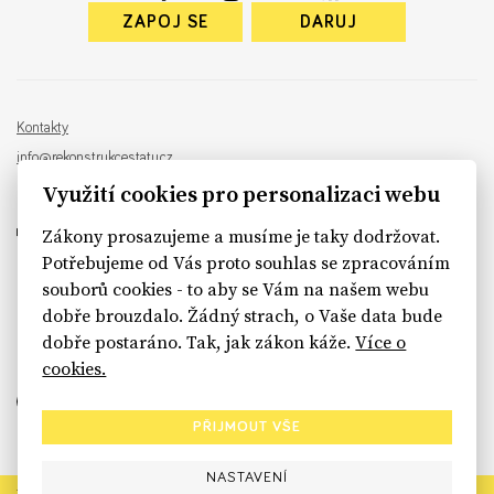
ZAPOJ SE
DARUJ
Kontakty
info@rekonstrukcestatu.cz
Návrh a vývoj:
Sinfin
, ilustrace:
Patrik Antczak
Využití cookies pro personalizaci webu
Zákony prosazujeme a musíme je taky dodržovat.
Potřebujeme od Vás proto souhlas se zpracováním
souborů cookies - to aby se Vám na našem webu
sinfin.digital
dobře brouzdalo. Žádný strach, o Vaše data bude
dobře postaráno. Tak, jak zákon káže.
Více o
cookies.
PŘIJMOUT VŠE
NASTAVENÍ