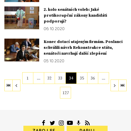
2. kolo senátních voleb: Jaké
protikorupční zákony kandidáti
podporují?
06. 10. 2020
Konec dotací utajeným firmám. Poslanci
schválili návrh Rekonstrukce státu,
senátoři navrhují další zlepšení
05. 10. 2020
1
…
32
33
34
35
36
…
127