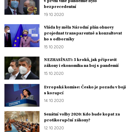
v první vlně pandemie bylo
bezprecedentní
19. 10. 2020
Vláda by měla Národní plán obnovy
projednat transparentně a konzultovat
ho s odborníky
15. 10. 2020
NEZHASÍNAT!: 5 kroků, jak připravit
zákony i ekonomiku na boj s pandemií
15. 10. 2020
Evropská komise: Česko je pozadu v boji
s korupcí
14. 10. 2020
Senátní volby 2020: Kdo bude kopat za
protikorupční zákony?
12. 10. 2020