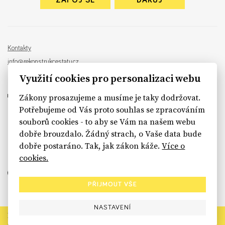
ZAPOJ SE
DARUJ
Kontakty
info@rekonstrukcestatu.cz
Návrh a vývoj:
Sinfin
, ilustrace:
Patrik Antczak
Využití cookies pro personalizaci webu
Zákony prosazujeme a musíme je taky dodržovat.
Potřebujeme od Vás proto souhlas se zpracováním
souborů cookies - to aby se Vám na našem webu
sinfin.digital
dobře brouzdalo. Žádný strach, o Vaše data bude
dobře postaráno. Tak, jak zákon káže.
Více o
cookies.
PŘIJMOUT VŠE
NASTAVENÍ
Rekonstrukce státu končí. Její členské organizace však dál
prosazují systémové změny pro férový a moderní stát.