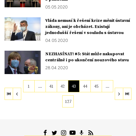
05. 05. 2020
Vláda nemusí k řešení krize měnit ústavní
zákony, ani je obcházet. Existují
jednodušší řešení v souladu s ústavou
04. 05. 2020
NEZHASÍNAT! #5: Stát může nakupovat
centrálně i po ukončení nouzového stavu
28. 04. 2020
1
…
41
42
43
44
45
…
127