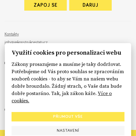
ZAPOJ SE
DARUJ
Kontakty
info@rekonstrukcestatu.cz
Návrh a vývoj:
Sinfin
, ilustrace:
Patrik Antczak
Využití cookies pro personalizaci webu
Zákony prosazujeme a musíme je taky dodržovat.
Potřebujeme od Vás proto souhlas se zpracováním
souborů cookies - to aby se Vám na našem webu
sinfin.digital
dobře brouzdalo. Žádný strach, o Vaše data bude
dobře postaráno. Tak, jak zákon káže.
Více o
cookies.
PŘIJMOUT VŠE
NASTAVENÍ
Rekonstrukce státu končí. Její členské organizace však dál