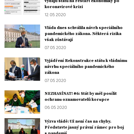
výdajů státu na restart ekonomiky po
koronavirové krizi
12. 05. 2020
Vláda dnes schválila návrh speciálního
pandemického zákona. Některá rizika
však zůstávají
07. 05. 2020
Vyjádření Rekonstrukce státu k vládnímu
návrhu speciálního pandemického
zákona
07. 05. 2020
NEZHASÍNAT! #6: Stát by měl posílit
ochranu oznamovatelů korupce
06. 05. 2020
Výzva vládě: Už není čas na chyby.
Představte jasný právní rámec pro boj
s pandemií