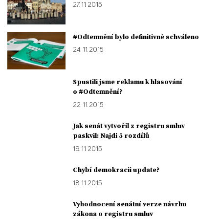
27. 11. 2015
#Odtemnění bylo definitivně schváleno
24. 11. 2015
Spustili jsme reklamu k hlasování
o #Odtemnění?
22. 11. 2015
Jak senát vytvořil z registru smluv
paskvil: Najdi 5 rozdílů
19. 11. 2015
Chybí demokracii update?
18. 11. 2015
Vyhodnocení senátní verze návrhu
zákona o registru smluv