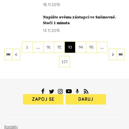
18. 11. 2015
Napište svému zástupci ve Sněmovně.
Stačí 1 minuta
13. 11. 2015
1
…
91
92
93
94
95
…
127
ZAPOJ SE
DARUJ
Kontakty