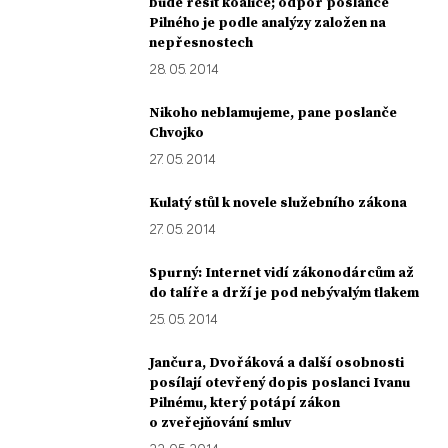
bude řešit koalice; odpor poslance
Pilného je podle analýzy založen na
nepřesnostech
28. 05. 2014
Nikoho neblamujeme, pane poslanče
Chvojko
27. 05. 2014
Kulatý stůl k novele služebního zákona
27. 05. 2014
Spurný: Internet vidí zákonodárcům až
do talíře a drží je pod nebývalým tlakem
25. 05. 2014
Jančura, Dvořáková a další osobnosti
posílají otevřený dopis poslanci Ivanu
Pilnému, který potápí zákon
o zveřejňování smluv