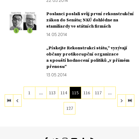
22. 05. 2014
Poslanci poslali svůj první rekonstrukční
zákon do Senátu; NKÚ dohlédne na
stamiliardy ve státních firmách
14. 05. 2014
„Pískejte Rekonstrukci státu,“ vyzývají
občany protikorupční organizace
a spouští hodnocení politiků „v přímém
přenosu“
13. 05. 2014
1
…
113
114
115
116
117
…
127