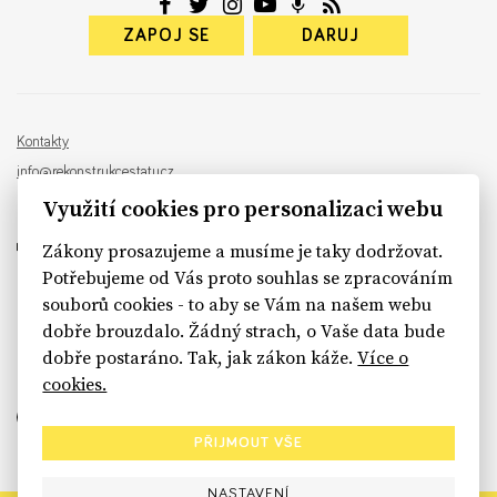
ZAPOJ SE
DARUJ
Kontakty
info@rekonstrukcestatu.cz
Návrh a vývoj:
Sinfin
, ilustrace:
Patrik Antczak
Využití cookies pro personalizaci webu
Zákony prosazujeme a musíme je taky dodržovat.
Potřebujeme od Vás proto souhlas se zpracováním
souborů cookies - to aby se Vám na našem webu
sinfin.digital
dobře brouzdalo. Žádný strach, o Vaše data bude
dobře postaráno. Tak, jak zákon káže.
Více o
cookies.
PŘIJMOUT VŠE
NASTAVENÍ