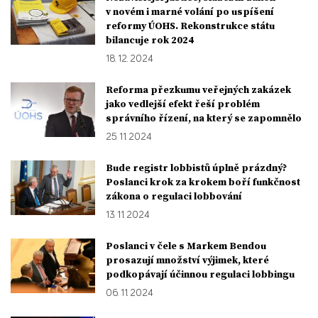
v novém i marné volání po uspíšení
reformy ÚOHS. Rekonstrukce státu
bilancuje rok 2024
18. 12. 2024
Reforma přezkumu veřejných zakázek
jako vedlejší efekt řeší problém
správního řízení, na který se zapomnělo
25. 11. 2024
Bude registr lobbistů úplně prázdný?
Poslanci krok za krokem boří funkčnost
zákona o regulaci lobbování
13. 11. 2024
Poslanci v čele s Markem Bendou
prosazují množství výjimek, které
podkopávají účinnou regulaci lobbingu
06. 11. 2024