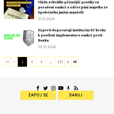
Vláda schválila přísnější postihy za
porušení sankcí a odčerpání majetku ze
Společného jmění manželů
31. 10. 2024
Experti doporučují institucím EU kroky
k posílení implementace sankcí proti
Rusku
29. 10. 2024
1
2
3
…
127
ZAPOJ SE
DARUJ