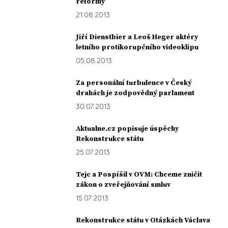
reformy
21. 08. 2013
Jiří Dienstbier a Leoš Heger aktéry
letního protikorupčního videoklipu
05. 08. 2013
Za personální turbulence v Český
drahách je zodpovědný parlament
30. 07. 2013
Aktualne.cz popisuje úspěchy
Rekonstrukce státu
25. 07. 2013
Tejc a Pospíšil v OVM: Chceme zničit
zákon o zveřejňování smluv
15. 07. 2013
Rekonstrukce státu v Otázkách Václava